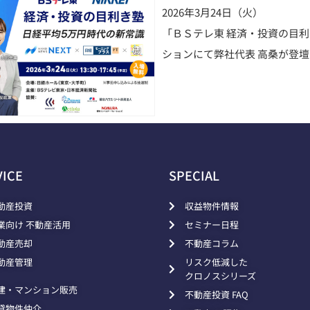
2026年3月24日（火）
「ＢＳテレ東 経済・投資の目
ションにて弊社代表 高桑が登
VICE
SPECIAL
動産投資
収益物件情報
業向け 不動産活用
セミナー日程
動産売却
不動産コラム
動産管理
リスク低減した
クロノスシリーズ
建・マンション販売
不動産投資 FAQ
貸物件仲介