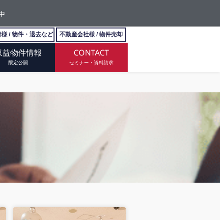
中
様 / 物件・退去など
不動産会社様 / 物件売却
収益物件情報
CONTACT
限定公開
セミナー・資料請求