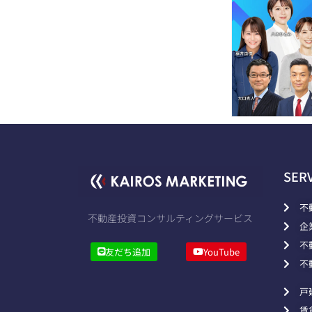
SER
不
不動産投資コンサルティングサービス
企
不
友だち追加
YouTube
不
戸
賃