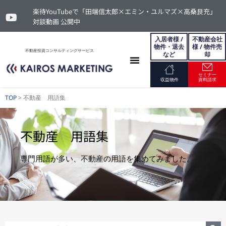
楽待YouTubeで「田端信太郎×エミン・ユルマズ×高桑良充」
対談動画 公開中
入居者様 /
不動産会社
物件・退去
様 / 物件売
不動産投資コンサルティングサービス
など
却
セミナー
お問い合わせ
収益物件
資料請求
TOP
>
不動産 用語集
不動産 用語集
専門用語が多い、不動産の用語を集めてみました。