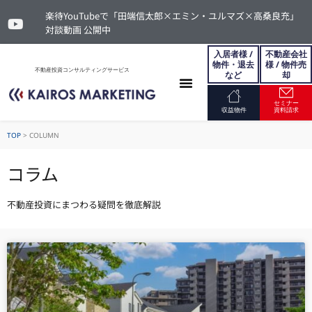
楽待YouTubeで「田端信太郎×エミン・ユルマズ×高桑良充」
対談動画 公開中
入居者様 /
不動産会社
物件・退去
様 / 物件売
不動産投資コンサルティングサービス
など
却
セミナー
お問い合わせ
収益物件
資料請求
TOP
>
COLUMN
コラム
不動産投資にまつわる疑問を徹底解説