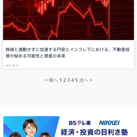
株価と連動せずに加速する円安とインフレ下における、不動産投
資が秘める可能性と資産の未来
2022.08.16
< 前へ
1
2
3
4
5
次へ >