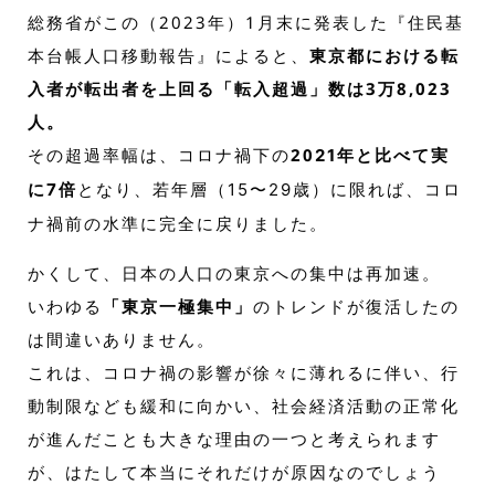
総務省がこの（2023年）1月末に発表した『住民基
本台帳人口移動報告』によると、
東京都における転
入者が転出者を上回る「転入超過」数は3万8,023
人。
その超過率幅は、コロナ禍下の
20
21年と比べて実
に7倍
となり、若年層（15〜29歳）に限れば、コロ
ナ禍前の水準に完全に戻りました。
かくして、日本の人口の東京への集中は再加速。
いわゆる
「東京一極集中」
のトレンドが復活したの
は間違いありません。
これは、コロナ禍の影響が徐々に薄れるに伴い、行
動制限なども緩和に向かい、社会経済活動の正常化
が進んだことも大きな理由の一つと考えられます
が、はたして本当にそれだけが原因なのでしょう