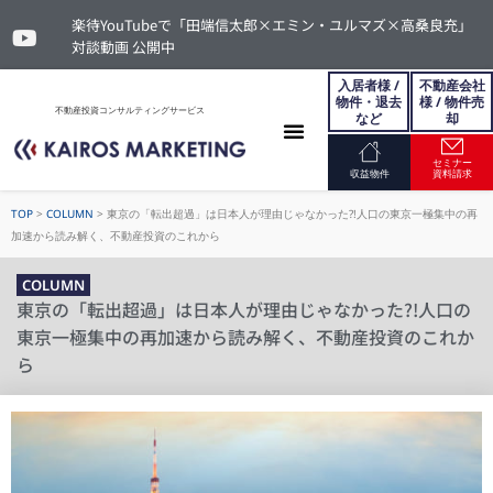
楽待YouTubeで「田端信太郎×エミン・ユルマズ×高桑良充」
対談動画 公開中
入居者様 /
不動産会社
物件・退去
様 / 物件売
不動産投資コンサルティングサービス
など
却
セミナー
お問い合わせ
収益物件
資料請求
TOP
>
COLUMN
>
東京の「転出超過」は日本人が理由じゃなかった?!人口の東京一極集中の再
加速から読み解く、不動産投資のこれから
COLUMN
東京の「転出超過」は日本人が理由じゃなかった?!人口の
東京一極集中の再加速から読み解く、不動産投資のこれか
ら