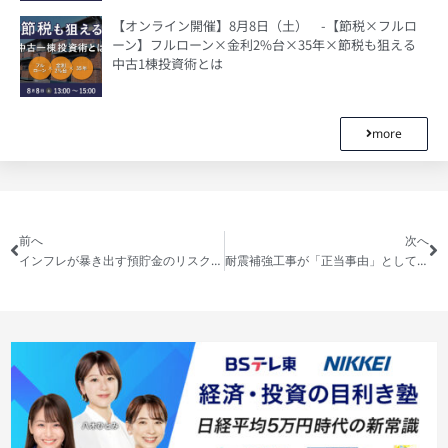
【オンライン開催】8月8日（土） -【節税×フルロ
ーン】フルローン×金利2%台×35年×節税も狙える
中古1棟投資術とは
more
前へ
次へ
インフレが暴き出す預貯金のリスクとは?!安全資産が存在しない時代における、不動産投資という運用資産の価値
耐震補強工事が「正当事由」として認められない?!地震大国・日本が直面する不動産パラドックス