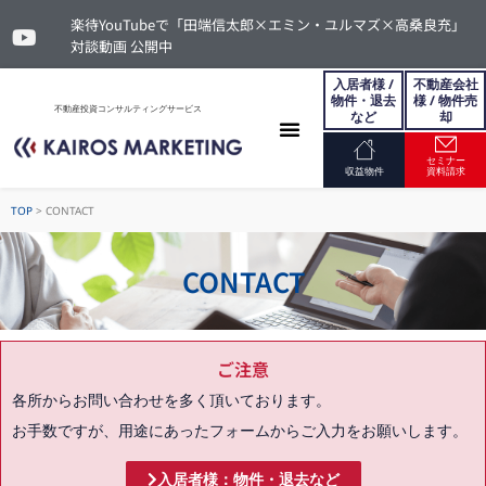
楽待YouTubeで「田端信太郎×エミン・ユルマズ×高桑良充」
対談動画 公開中
入居者様 /
不動産会社
物件・退去
様 / 物件売
不動産投資コンサルティングサービス
など
却
セミナー
お問い合わせ
収益物件
資料請求
TOP
>
CONTACT
CONTACT
ご注意
各所からお問い合わせを多く頂いております。
お手数ですが、用途にあったフォームからご入力をお願いします。
入居者様：物件・退去など