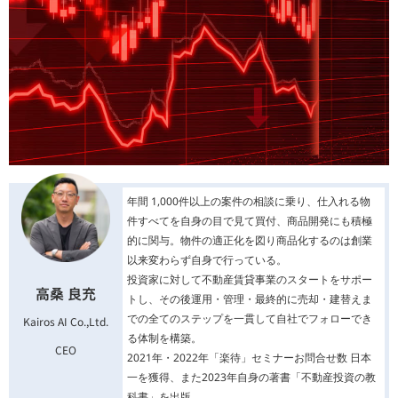
年間 1,000件以上の案件の相談に乗り、仕入れる物
件すべてを自身の目で見て買付、商品開発にも積極
的に関与。物件の適正化を図り商品化するのは創業
以来変わらず自身で行っている。
投資家に対して不動産賃貸事業のスタートをサポー
高桑 良充
トし、その後運用・管理・最終的に売却・建替えま
での全てのステップを一貫して自社でフォローでき
Kairos AI Co.,Ltd.
る体制を構築。
CEO
2021年・2022年「楽待」セミナーお問合せ数 日本
一を獲得、また2023年自身の著書「不動産投資の教
科書」を出版。