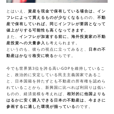
とはいえ、
資産を現金で保有している場合は、イン
フレによって買えるものが少なくなる
ものの、
不動
産で保有していれば、同じインフレが要因となって
値上がりする可能性も高くなってきます
。
また、
インフレが加速する前に、海外投資家の不動
産投資への大量参入
も考えられます。
というのも、彼らの視点に立ってみると、
日本の不
動産はかなり格安に映る
からです。
今でも世界第3位を誇る高いGDPを維持しているこ
と、政治的に安定している民主主義国家であるこ
と、日本国籍を持たずとも不動産の所有権を認めら
れていることから、新興国に比べれば利回りは低い
ものの、経済規模を考えれば、
相対的に他国よりも
はるかに安く購入できる日本の不動産は、今まさに
参画するに適した環境が揃っている
のです。