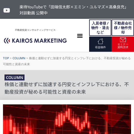
楽待YouTubeで「田端信太郎×エミン・ユルマズ×高桑良充」
対談動画 公開中
入居者様 /
不動産会社
物件・退去
様 / 物件売
不動産投資コンサルティングサービス
など
却
セミナー
お問い合わせ
収益物件
資料請求
TOP
>
COLUMN
>
株価と連動せずに加速する円安とインフレ下における、不動産投資が秘める
可能性と資産の未来
COLUMN
株価と連動せずに加速する円安とインフレ下における、不
動産投資が秘める可能性と資産の未来