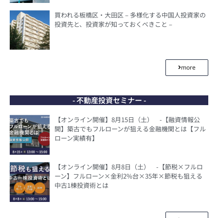
買われる板橋区・大田区 – 多様化する中国人投資家の
投資先と、投資家が知っておくべきこと –
more
- 不動産投資セミナー -
【オンライン開催】8月15日（土） -【融資情報公
開】築古でもフルローンが狙える金融機関とは【フル
ローン実績有】
【オンライン開催】8月8日（土） -【節税×フルロ
ーン】フルローン×金利2%台×35年×節税も狙える
中古1棟投資術とは