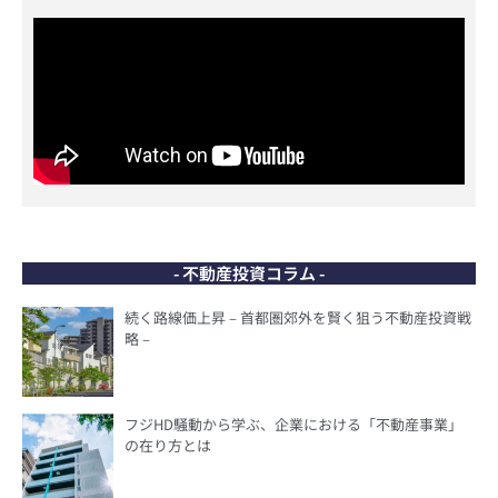
- 不動産投資コラム -
続く路線価上昇 – 首都圏郊外を賢く狙う不動産投資戦
略 –
フジHD騒動から学ぶ、企業における「不動産事業」
の在り方とは