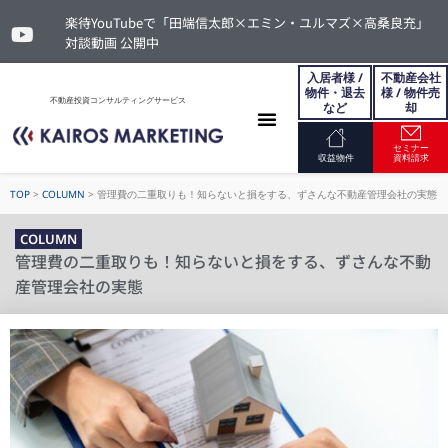
楽待YouTubeで「田端信太郎×エミン・ユルマズ×高桑良充」
対談動画 公開中
入居者様 /
不動産会社
物件・退去
様 / 物件売
不動産投資コンサルティングサービス
など
却
セミナー
お問い合わせ
収益物件
資料請求
TOP
>
COLUMN
>
管理費の二重取りも！知らないと損をする、ずさんな不動産管理会社の実態
COLUMN
管理費の二重取りも！知らないと損をする、ずさんな不動
産管理会社の実態