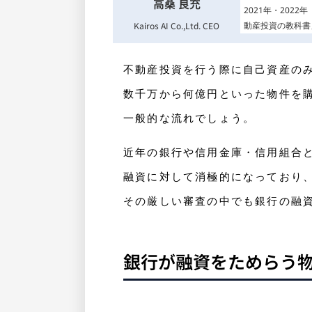
高桑 良充
2021年・202
Kairos AI Co.,Ltd. CEO
動産投資の教科書
不動産投資を行う際に自己資産の
数千万から何億円といった物件を
一般的な流れでしょう。
近年の銀行や信用金庫・信用組合
融資に対して消極的になっており
その厳しい審査の中でも銀行の融
銀行が融資をためらう