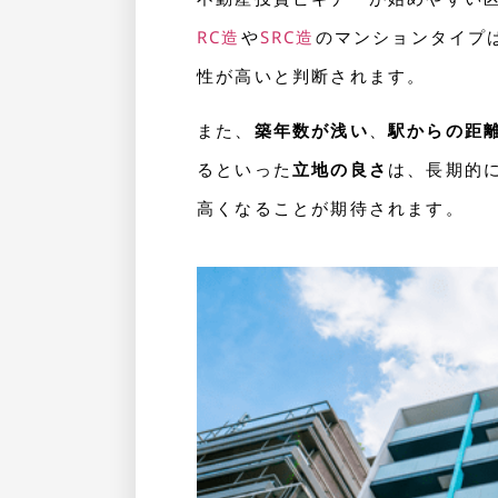
RC造
や
SRC造
のマンションタイプ
性が高いと判断されます。
また、
築年数が浅い
、
駅からの距
るといった
立地の良さ
は、長期的
高くなることが期待されます。