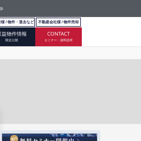
中
様 / 物件・退去など
不動産会社様 / 物件売却
収益物件情報
CONTACT
限定公開
セミナー・資料請求