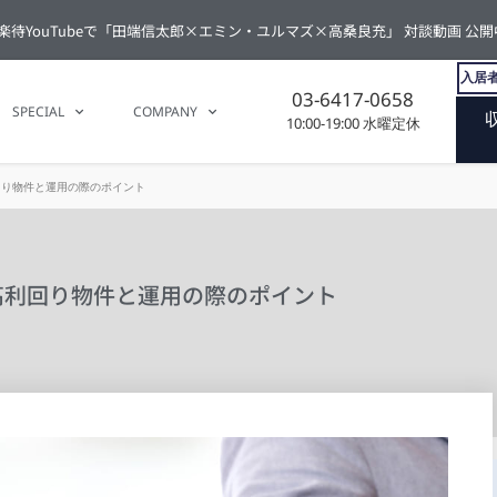
楽待YouTubeで「田端信太郎×エミン・ユルマズ×高桑良充」 対談動画 公開
入居者
03-6417-0658
SPECIAL
COMPANY
10:00-19:00 水曜定休
回り物件と運用の際のポイント
高利回り物件と運用の際のポイント