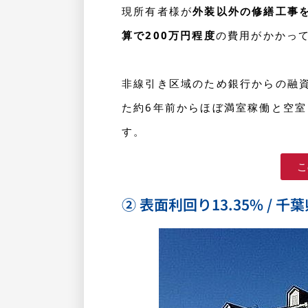
現所有者様が
外装以外の修繕工事
算で200万円程度
の費用がかかっ
非線引き区域のため銀行からの融
た約6年前からほぼ満室稼働と空
す。
こ
② 表面利回り13.35% / 千