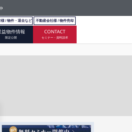
中
様 / 物件・退去など
不動産会社様 / 物件売却
収益物件情報
CONTACT
限定公開
セミナー・資料請求