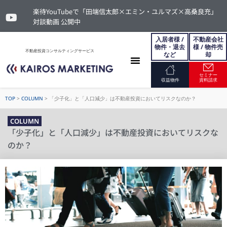
楽待YouTubeで「田端信太郎×エミン・ユルマズ×高桑良充」
対談動画 公開中
入居者様 /
不動産会社
物件・退去
様 / 物件売
不動産投資コンサルティングサービス
など
却
セミナー
お問い合わせ
収益物件
資料請求
TOP
>
COLUMN
>
「少子化」と「人口減少」は不動産投資においてリスクなのか？
COLUMN
「少子化」と「人口減少」は不動産投資においてリスクな
のか？