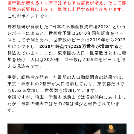
世帯数が増えるエリアではそもそも需要が増え、そして部
屋数の必要数は上がり、単価も上昇する傾向があります。
これがポイントです。
野村総研が発表した “日本の不動産投資市場2018” という
レポートによると、世帯数予測は2010年国勢調査をベー
スとして予測と比べ、世帯数のピークは2019年から2023
年にシフトし、
2030年時点では225万世帯が増加する
と
見込んでいます。また、東京圏の人口・世帯数はともに増
加を続け、人口は2020年、世帯数は2025年をピークを迎
える見込みです。
事実、総務省が発表した最新の人口動態調査の結果では、
東京・神奈川の2都県が人口増加しており、東京都だけで
も0.52％増加し、世帯数も増加しています。
余談ですが、埼玉・千葉も以前までは増加傾向にありまし
たが、最新の発表ではその2県は減少と報告されていま
す。