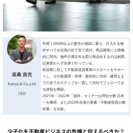
年間 1,000件以上の案件の相談に乗り、仕入れる物
件すべてを自身の目で見て買付、商品開発にも積極
的に関与。物件の適正化を図り商品化するのは創業
以来変わらず自身で行っている。
投資家に対して不動産賃貸事業のスタートをサポー
高桑 良充
トし、その後運用・管理・最終的に売却・建替えま
での全てのステップを一貫して自社でフォローでき
Kairos AI Co.,Ltd.
る体制を構築。
CEO
2021年・2022年「楽待」セミナーお問合せ数 日本
一を獲得、また2023年自身の著書「不動産投資の教
科書」を出版。
少子化を不動産ビジネスの危機と捉えるべきか？