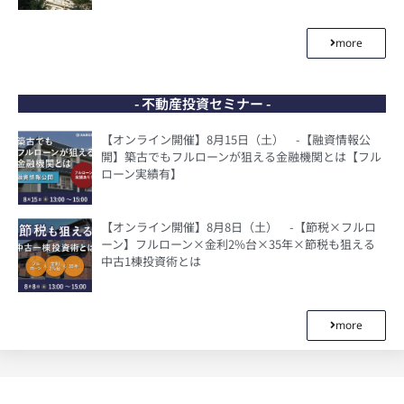
more
- 不動産投資セミナー -
【オンライン開催】8月15日（土） -【融資情報公
開】築古でもフルローンが狙える金融機関とは【フル
ローン実績有】
【オンライン開催】8月8日（土） -【節税×フルロ
ーン】フルローン×金利2%台×35年×節税も狙える
中古1棟投資術とは
more