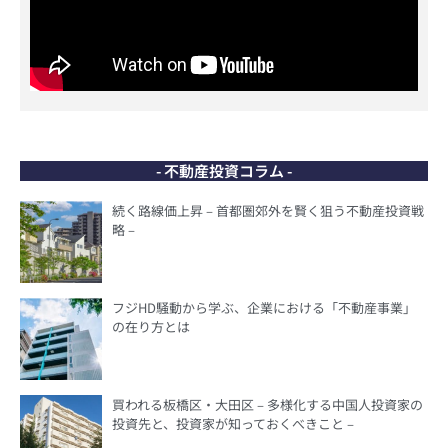
- 不動産投資コラム -
続く路線価上昇 – 首都圏郊外を賢く狙う不動産投資戦
略 –
フジHD騒動から学ぶ、企業における「不動産事業」
の在り方とは
買われる板橋区・大田区 – 多様化する中国人投資家の
投資先と、投資家が知っておくべきこと –