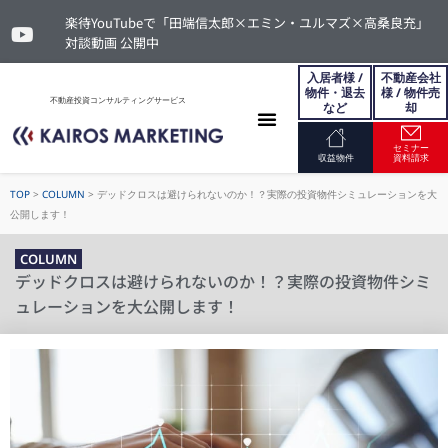
楽待YouTubeで「田端信太郎×エミン・ユルマズ×高桑良充」
対談動画 公開中
入居者様 /
不動産会社
物件・退去
様 / 物件売
不動産投資コンサルティングサービス
など
却
セミナー
お問い合わせ
収益物件
資料請求
TOP
>
COLUMN
>
デッドクロスは避けられないのか！？実際の投資物件シミュレーションを大
公開します！
COLUMN
デッドクロスは避けられないのか！？実際の投資物件シミ
ュレーションを大公開します！