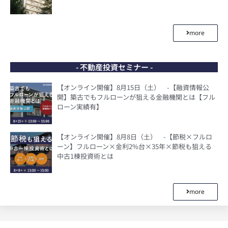
more
- 不動産投資セミナー -
【オンライン開催】8月15日（土） -【融資情報公
開】築古でもフルローンが狙える金融機関とは【フル
ローン実績有】
【オンライン開催】8月8日（土） -【節税×フルロ
ーン】フルローン×金利2%台×35年×節税も狙える
中古1棟投資術とは
more