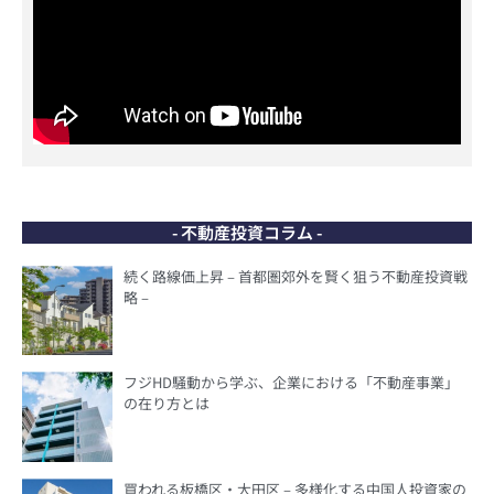
- 不動産投資コラム -
続く路線価上昇 – 首都圏郊外を賢く狙う不動産投資戦
略 –
フジHD騒動から学ぶ、企業における「不動産事業」
の在り方とは
買われる板橋区・大田区 – 多様化する中国人投資家の