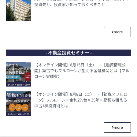
投資先と、投資家が知っておくべきこと –
more
- 不動産投資セミナー -
【オンライン開催】8月15日（土） -【融資情報公
開】築古でもフルローンが狙える金融機関とは【フル
ローン実績有】
【オンライン開催】8月8日（土） -【節税×フルロ
ーン】フルローン×金利2%台×35年×節税も狙える
中古1棟投資術とは
more