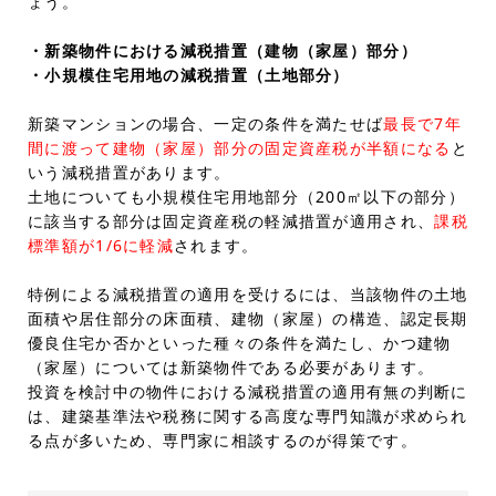
ょう。
・新築物件における減税措置（建物（家屋）部分）
・小規模住宅用地の減税措置（土地部分）
新築マンションの場合、一定の条件を満たせば
最長で7年
間に渡って建物（家屋）部分の固定資産税が半額になる
と
いう減税措置があります。
土地についても小規模住宅用地部分（200㎡以下の部分）
に該当する部分は固定資産税の軽減措置が適用され、
課税
標準額が1/6に軽減
されます。
特例による減税措置の適用を受けるには、当該物件の土地
面積や居住部分の床面積、建物（家屋）の構造、認定長期
優良住宅か否かといった種々の条件を満たし、かつ建物
（家屋）については新築物件である必要があります。
投資を検討中の物件における減税措置の適用有無の判断に
は、建築基準法や税務に関する高度な専門知識が求められ
る点が多いため、専門家に相談するのが得策です。