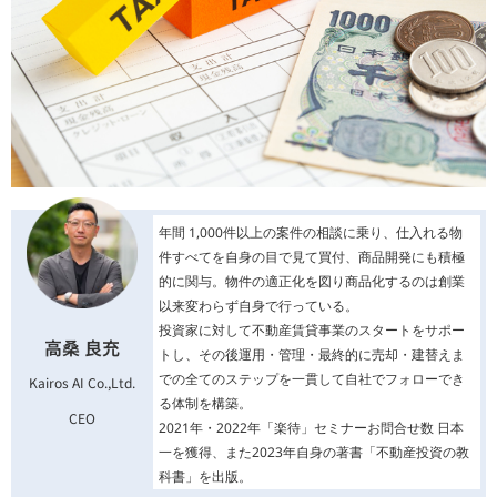
年間 1,000件以上の案件の相談に乗り、仕入れる物
件すべてを自身の目で見て買付、商品開発にも積極
的に関与。物件の適正化を図り商品化するのは創業
以来変わらず自身で行っている。
投資家に対して不動産賃貸事業のスタートをサポー
高桑 良充
トし、その後運用・管理・最終的に売却・建替えま
での全てのステップを一貫して自社でフォローでき
Kairos AI Co.,Ltd.
る体制を構築。
CEO
2021年・2022年「楽待」セミナーお問合せ数 日本
一を獲得、また2023年自身の著書「不動産投資の教
科書」を出版。