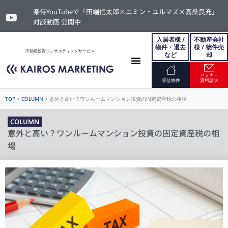
楽待YouTubeで「田端信太郎×エミン・ユルマズ×高桑良充」
対談動画 公開中
入居者様 /
不動産会社
物件・退去
様 / 物件売
不動産投資コンサルティングサービス
など
却
セミナー
お問い合わせ
収益物件
資料請求
TOP
>
COLUMN
>
意外と高い？ワンルームマンション投資の固定資産税の相場
COLUMN
意外と高い？ワンルームマンション投資の固定資産税の相
場