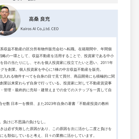
高桑 良充
Kairos AI Co.,Ltd. CEO
系収益不動産の区分所有物件販売会社へ転職。在籍期間中、年間個
戦略の一環として、収益不動産を活用することで、投資家である中小
を目の当たりにし、それを個人投資家に役立てたいと思い、2011年
ングを創業。個人投資家を中心に1棟の中古収益不動産を販売。
り、仕入れる物件すべてを自身の目で見て買付、商品開発にも積極的に関
創業以来変わらず自身で行っている。投資家に対して不動産賃貸事
・管理・最終的に売却・建替えまでの全てのステップを一貫して自
問合せ数 日本一を獲得、また2023年自身の著書「不動産投資の教科
り。負けに不思議の負けなし。
きは必ず失敗した原因があり、この原因を次に活かし二度と負けを
にも類似していると考え、日々の業務に活かしています。