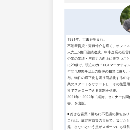
1981年、世田谷生まれ。
不動産賃貸・売買仲介を経て、オフィス
人売上6億円継続達成。中小企業の経営
企業の業績・与信力の向上に役立つこと
に29歳で、現在のカイロスマーケティ
年間 1,000件以上の案件の相談に乗
与。物件の適正化を図り商品化するのは
業のスタートをサポートし、その後運用
社でフォローできる体制を構築。
2021年・2022年「楽待」セミナーお
書」を出版。
■ 好きな言葉：勝ちに不思議の勝ちあ
これは、故野村監督の言葉で、負けたと
起こさないという点がスポーツにも経営