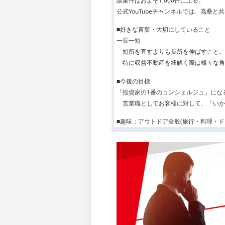
談案件はおよそ1,000件に上る。
公式YouTubeチャンネルでは、高桑
■好きな言葉・大切にしていること
一長一短
短所を直すよりも長所を伸ばすこと。
特に収益不動産を紐解く際は様々な角
■今後の目標
「投資家の1番のコンシェルジュ」にな
営業職としてお客様に対して、「いか
■趣味：アウトドア全般(旅行・料理・ド