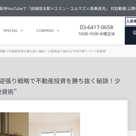
楽待YouTubeで「田端信太郎×エミン・ユルマズ×高桑良充」 対談動画 公開
入居者
03-6417-0658
SPECIAL
COMPANY
10:00-19:00 水曜定休
り戦略で不動産投資を勝ち抜く秘訣！少額資金で始める”中古1棟アパート投資術”
）逆張り戦略で不動産投資を勝ち抜く秘訣！少
資術”