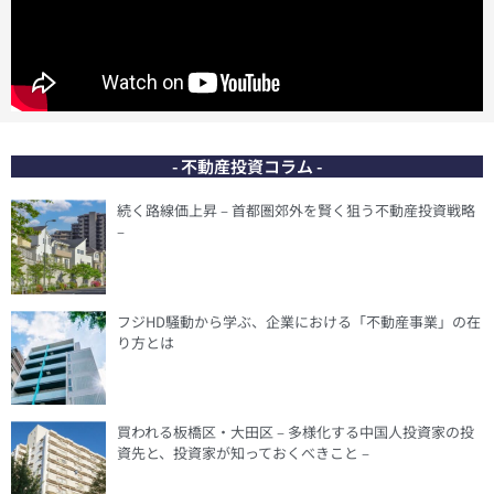
- 不動産投資コラム -
続く路線価上昇 – 首都圏郊外を賢く狙う不動産投資戦略
–
フジHD騒動から学ぶ、企業における「不動産事業」の在
り方とは
買われる板橋区・大田区 – 多様化する中国人投資家の投
資先と、投資家が知っておくべきこと –