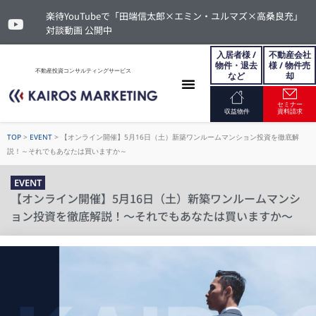
楽待YouTubeで「田端信太郎×エミン・ユルマズ×高桑良充」
対談動画 公開中
入居者様 /
不動産会社
物件・退去
様 / 物件売
不動産投資コンサルティングサービス
など
却
セミナー
お問い合わせ
収益物件
資料請求
TOP
>
EVENT
>
【オンライン開催】5月16日（土）新築ワンルームマンション投資を徹底解
説！～それでもあなたは買いますか～
EVENT
【オンライン開催】5月16日（土）新築ワンルームマンシ
ョン投資を徹底解説！～それでもあなたは買いますか～