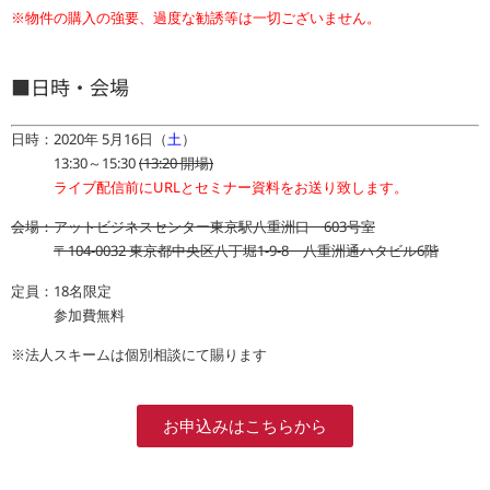
※物件の購入の強要、過度な勧誘等は一切ございません。
■日時・会場
日時：2020年 5月16日（
土
）
13:30～15:30
(13:20 開場)
ライブ配信前にURLとセミナー資料をお送り致します。
会場：アットビジネスセンター東京駅八重洲口 603号室
〒104-0032 東京都中央区八丁堀1-9-8 八重洲通ハタビル6階
定員：18名限定
参加費無料
※法人スキームは個別相談にて賜ります
お申込みはこちらから