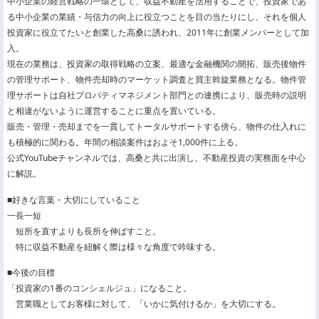
中小企業の経営戦略の一環として、収益不動産を活用することで、投資家であ
る中小企業の業績・与信力の向上に役立つことを目の当たりにし、それを個人
投資家に役立てたいと創業した高桑に誘われ、2011年に創業メンバーとして加
入。
現在の業務は、投資家の取得戦略の立案、最適な金融機関の開拓、販売後物件
の管理サポート、物件売却時のマーケット調査と買主斡旋業務となる。物件管
理サポートは自社プロパティマネジメント部門との連携により、販売時の説明
と相違がないように運営することに重点を置いている。
販売・管理・売却までを一貫してトータルサポートする傍ら、物件の仕入れに
も積極的に関わる。年間の相談案件はおよそ1,000件に上る。
公式YouTubeチャンネルでは、高桑と共に出演し、不動産投資の実務面を中心
に解説。
■好きな言葉・大切にしていること
一長一短
短所を直すよりも長所を伸ばすこと。
特に収益不動産を紐解く際は様々な角度で吟味する。
■今後の目標
「投資家の1番のコンシェルジュ」になること。
営業職としてお客様に対して、「いかに気付けるか」を大切にする。