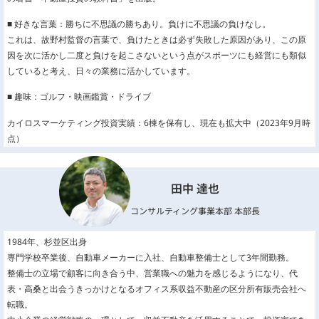
■ 好きな言葉：勝ちに不思議の勝ちあり。負けに不思議の負けなし。
これは、故野村監督の言葉で、負けたときは必ず失敗した原因があり、この原
因を次に活かし二度と負けを起こさないという点がスポーツにも経営にも類似
していると考え、日々の業務に活かしています。
■ 趣味：ゴルフ・映画鑑賞・ドライブ
カイロスマーケティング投資実績：6棟を保有し、現在も拡大中（2023年9月時
点）
田中 達也
コンサルティング事業本部 本部長
1984年、杉並区出身
専門学校卒業後、自動車メーカーに入社、自動車整備士として3年間勤務。
整備士の立場で顧客に向き合う中、営業職への魅力を感じるようになり、代
表・高桑と出会うきっかけとなるオフィス系収益不動産の区分所有販売会社へ
転職。