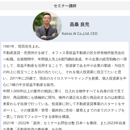
セミナー講師
高桑 良充
Kairos AI Co.,Ltd. CEO
1981年、世田谷生まれ。
不動産賃貸・売買仲介を経て、オフィス系収益不動産の区分所有物件販売会社
へ転職。在籍期間中、年間個人売上6億円継続達成。中小企業の経営戦略の一環
として、収益不動産を活用することで、投資家である中小企業の業績・与信力
の向上に役立つことを目の当たりにし、それを個人投資家に役立てたいと思
い、2011年に29歳で、現在のカイロスマーケティングを創業。個人投資家を中
心に1棟の中古収益不動産を販売。
年間 1,000件以上の案件の相談に乗り、仕入れる物件すべてを自身の目で見て
買付、商品開発にも積極的に関与。物件の適正化を図り商品化するのは創業以
来変わらず自身で行っている。投資家に対して不動産賃貸事業のスタートをサ
ポートし、その後運用・管理・最終的に売却・建替えまでの全てのステップを
一貫して自社でフォローできる体制を構築。
2021年・2022年「楽待」セミナーお問合せ数 日本一を獲得、また2023年自身
の著書「不動産投資の教科書」を出版。