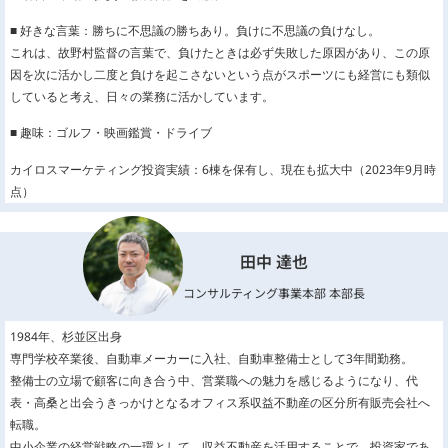
■ 好きな言葉：勝ちに不思議の勝ちあり。負けに不思議の負けなし。
これは、故野村監督の言葉で、負けたときは必ず失敗した原因があり、この原
因を次に活かし二度と負けを起こさないという点がスポーツにも経営にも類似
していると考え、日々の業務に活かしています。
■ 趣味：ゴルフ・映画鑑賞・ドライブ
カイロスマーケティング投資実績：6棟を保有し、現在も拡大中（2023年9月時
点）
田中 達也
コンサルティング事業本部 本部長
1984年、杉並区出身
専門学校卒業後、自動車メーカーに入社、自動車整備士として3年間勤務。
整備士の立場で顧客に向き合う中、営業職への魅力を感じるようになり、代
表・高桑と出会うきっかけとなるオフィス系収益不動産の区分所有販売会社へ
転職。
中小企業の経営戦略の一環として、収益不動産を活用することで、投資家であ