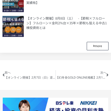
実績有】
【オンライン開催】8月8日（土） -【節税×フルロー
ン】フルローン×金利2%台×35年×節税も狙える中古1
棟投資術とは
more
前へ
次へ
【オンライン開催】2月7日（日）逆張り戦略で不動産投資を勝ち抜く秘訣！少額資金で始める中古1棟アパート投資術！
【幻冬舎GOLD ONLINE掲載】2月13日（土）2％の意思決定が、圧倒的な差を生む収益不動産 〜ニューリッチ層限定の資産を盤石化させるメソッド〜