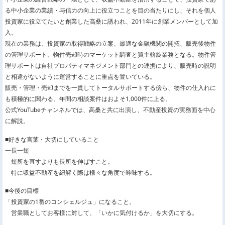
る中小企業の業績・与信力の向上に役立つことを目の当たりにし、それを個人
投資家に役立てたいと創業した高桑に誘われ、2011年に創業メンバーとして加
入。
現在の業務は、投資家の取得戦略の立案、最適な金融機関の開拓、販売後物件
の管理サポート、物件売却時のマーケット調査と買主斡旋業務となる。物件管
理サポートは自社プロパティマネジメント部門との連携により、販売時の説明
と相違がないように運営することに重点を置いている。
販売・管理・売却までを一貫してトータルサポートする傍ら、物件の仕入れに
も積極的に関わる。年間の相談案件はおよそ1,000件に上る。
公式YouTubeチャンネルでは、高桑と共に出演し、不動産投資の実務面を中心
に解説。
■好きな言葉・大切にしていること
一長一短
短所を直すよりも長所を伸ばすこと。
特に収益不動産を紐解く際は様々な角度で吟味する。
■今後の目標
「投資家の1番のコンシェルジュ」になること。
営業職としてお客様に対して、「いかに気付けるか」を大切にする。