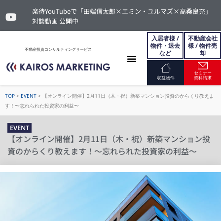
楽待YouTubeで「田端信太郎×エミン・ユルマズ×高桑良充」
対談動画 公開中
入居者様 /
不動産会社
物件・退去
様 / 物件売
不動産投資コンサルティングサービス
など
却
セミナー
お問い合わせ
収益物件
資料請求
TOP
>
EVENT
>
【オンライン開催】2月11日（木・祝）新築マンション投資のからくり教えま
す！〜忘れられた投資家の利益〜
EVENT
【オンライン開催】2月11日（木・祝）新築マンション投
資のからくり教えます！〜忘れられた投資家の利益〜