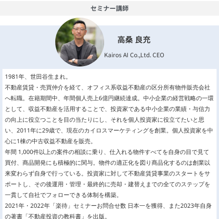
セミナー講師
高桑 良充
Kairos AI Co.,Ltd. CEO
1981年、世田谷生まれ。
不動産賃貸・売買仲介を経て、オフィス系収益不動産の区分所有物件販売会社
へ転職。在籍期間中、年間個人売上6億円継続達成。中小企業の経営戦略の一環
として、収益不動産を活用することで、投資家である中小企業の業績・与信力
の向上に役立つことを目の当たりにし、それを個人投資家に役立てたいと思
い、2011年に29歳で、現在のカイロスマーケティングを創業。個人投資家を中
心に1棟の中古収益不動産を販売。
年間 1,000件以上の案件の相談に乗り、仕入れる物件すべてを自身の目で見て
買付、商品開発にも積極的に関与。物件の適正化を図り商品化するのは創業以
来変わらず自身で行っている。投資家に対して不動産賃貸事業のスタートをサ
ポートし、その後運用・管理・最終的に売却・建替えまでの全てのステップを
一貫して自社でフォローできる体制を構築。
2021年・2022年「楽待」セミナーお問合せ数 日本一を獲得、また2023年自身
の著書「不動産投資の教科書」を出版。