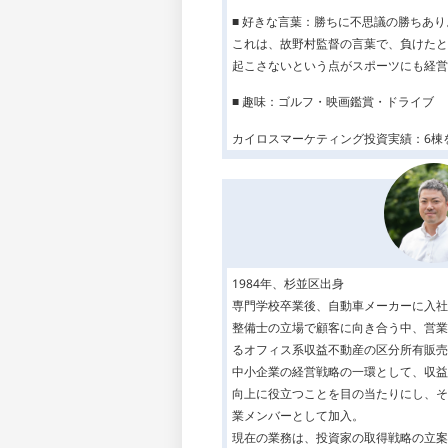
■ 好きな言葉：勝ちに不思議の勝ちあ
これは、故野村監督の言葉で、負けたと
起こさないという点がスポーツにも経営
■ 趣味：ゴルフ・映画鑑賞・ドライブ
カイロスマーケティング投資実績：6棟を
1984年、杉並区出身
専門学校卒業後、自動車メーカーに入社
整備士の立場で顧客に向き合う中、営業
るオフィス系収益不動産の区分所有販売
中小企業の経営戦略の一環として、収益
向上に役立つことを目の当たりにし、そ
業メンバーとして加入。
現在の業務は、投資家の取得戦略の立案