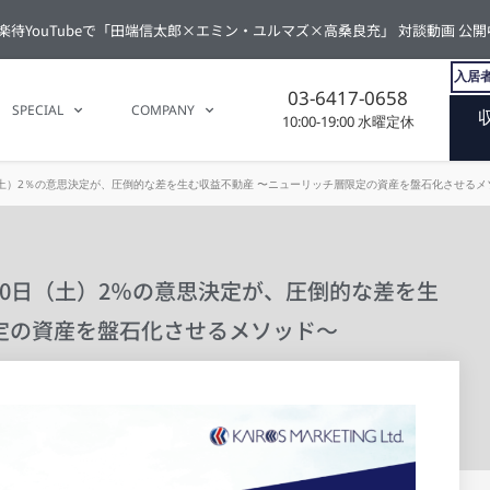
楽待YouTubeで「田端信太郎×エミン・ユルマズ×高桑良充」 対談動画 公開
入居者
03-6417-0658
SPECIAL
COMPANY
10:00-19:00 水曜定休
20日（土）2％の意思決定が、圧倒的な差を生む収益不動産 〜ニューリッチ層限定の資産を盤石化させる
2月20日（土）2％の意思決定が、圧倒的な差を生
定の資産を盤石化させるメソッド〜