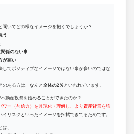
と聞いてどの様なイメージを抱くでしょうか？
負う
た
は関係のない事
方が高い
決してポジティブなイメージではない事が多いのではな
アのある方は、なんと
全体の2％
といわれています。
ぜ不動産投資を始めることができたのか？
パワー（与信力）を具現化・理解し、より資産背景を強
ハイリスクといったイメージを払拭できてるためです。
ことは、