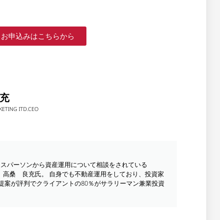
お申込みはこちらから
良充
ETING ITD.CEO
ジネスパーソンから資産運用について相談をされている
td. CEO 高桑 良充氏。 自身でも不動産運用をしており、投資家
提案が評判でクライアントの80％がサラリーマン兼業投資