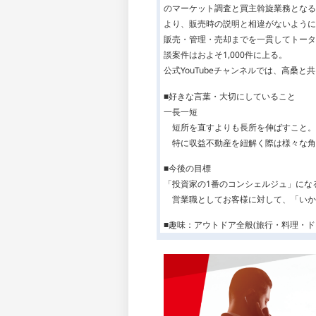
のマーケット調査と買主斡旋業務となる
より、販売時の説明と相違がないように
販売・管理・売却までを一貫してトータ
談案件はおよそ1,000件に上る。
公式YouTubeチャンネルでは、高桑
■好きな言葉・大切にしていること
一長一短
短所を直すよりも長所を伸ばすこと。
特に収益不動産を紐解く際は様々な角
■今後の目標
「投資家の1番のコンシェルジュ」にな
営業職としてお客様に対して、「いか
■趣味：アウトドア全般(旅行・料理・ド