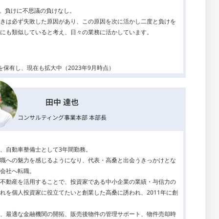
り。負けに不思議の負けなし。
きは必ず失敗した原因があり、この原因を次に活かし二度と負けを
にも類似していると考え、日々の業務に活かしています。
保有し、現在も拡大中（2023年9月時点）
田中 達也
コンサルティング事業本部 本部長
、自動車整備士として3年間勤務。
職への魅力を感じるようになり、代表・高桑と出会うきっかけとな
会社へ転職。
不動産を活用することで、投資家である中小企業の業績・与信力の
れを個人投資家に役立てたいと創業した高桑に誘われ、2011年に創
、最適な金融機関の開拓、販売後物件の管理サポート、物件売却時