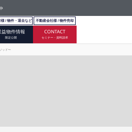
中
様 / 物件・退去など
不動産会社様 / 物件売却
収益物件情報
CONTACT
限定公開
セミナー・資料請求
メソッド〜