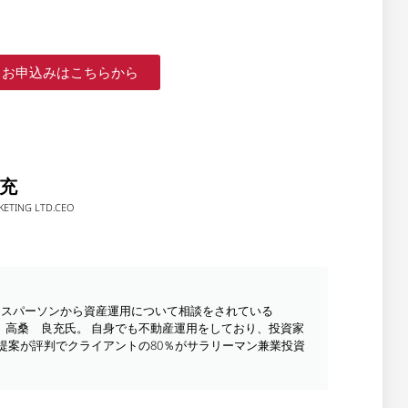
お申込みはこちらから
良充
KETING LTD.CEO
ジネスパーソンから資産運用について相談をされている
td. CEO 高桑 良充氏。 自身でも不動産運用をしており、投資家
提案が評判でクライアントの80％がサラリーマン兼業投資