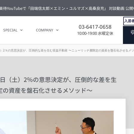
楽待YouTubeで「田端信太郎×エミン・ユルマズ×高桑良充」 対談動画 公開
入居者
03-6417-0658
SPECIAL
COMPANY
10:00-19:00 水曜定休
6日（土）2％の意思決定が、圧倒的な差を生む収益不動産 〜ニューリッチ層限定の資産を盤石化させるメ
3月6日（土）2％の意思決定が、圧倒的な差を生
定の資産を盤石化させるメソッド〜