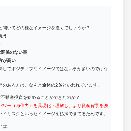
と聞いてどの様なイメージを抱くでしょうか？
負う
た
は関係のない事
方が高い
決してポジティブなイメージではない事が多いのではな
アのある方は、なんと
全体の2％
といわれています。
ぜ不動産投資を始めることができたのか？
パワー（与信力）を具現化・理解し、より資産背景を強
ハイリスクといったイメージを払拭できてるためです。
ことは、