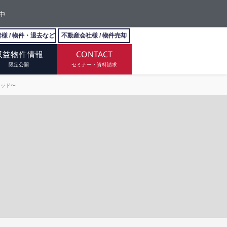
中
様 / 物件・退去など
不動産会社様 / 物件売却
収益物件情報
CONTACT
限定公開
セミナー・資料請求
ソッド〜