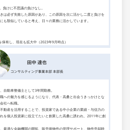
り。負けに不思議の負けなし。
きは必ず失敗した原因があり、この原因を次に活かし二度と負けを
にも類似していると考え、日々の業務に活かしています。
保有し、現在も拡大中（2023年9月時点）
田中 達也
コンサルティング事業本部 本部長
、自動車整備士として3年間勤務。
職への魅力を感じるようになり、代表・高桑と出会うきっかけとな
会社へ転職。
不動産を活用することで、投資家である中小企業の業績・与信力の
れを個人投資家に役立てたいと創業した高桑に誘われ、2011年に創
、最適な金融機関の開拓、販売後物件の管理サポート、物件売却時