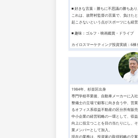
■ 好きな言葉：勝ちに不思議の勝ちあ
これは、故野村監督の言葉で、負けたと
起こさないという点がスポーツにも経営
■ 趣味：ゴルフ・映画鑑賞・ドライブ
カイロスマーケティング投資実績：6棟を
1984年、杉並区出身
専門学校卒業後、自動車メーカーに入社
整備士の立場で顧客に向き合う中、営業
るオフィス系収益不動産の区分所有販売
中小企業の経営戦略の一環として、収益
向上に役立つことを目の当たりにし、そ
業メンバーとして加入。
現在の業務は、投資家の取得戦略の立案