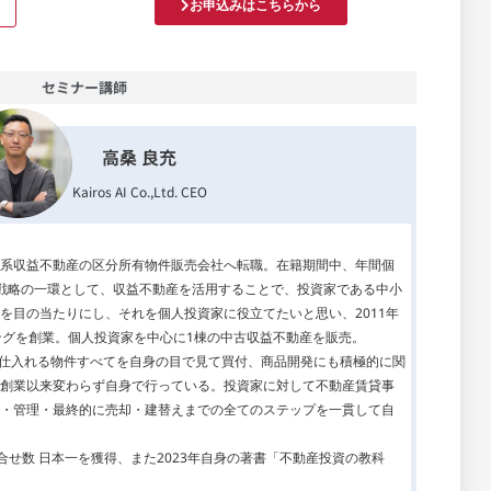
お申込みはこちらから
セミナー講師
高桑 良充
Kairos AI Co.,Ltd. CEO
系収益不動産の区分所有物件販売会社へ転職。在籍期間中、年間個
戦略の一環として、収益不動産を活用することで、投資家である中小
を目の当たりにし、それを個人投資家に役立てたいと思い、2011年
ングを創業。個人投資家を中心に1棟の中古収益不動産を販売。
り、仕入れる物件すべてを自身の目で見て買付、商品開発にも積極的に関
創業以来変わらず自身で行っている。投資家に対して不動産賃貸事
・管理・最終的に売却・建替えまでの全てのステップを一貫して自
問合せ数 日本一を獲得、また2023年自身の著書「不動産投資の教科