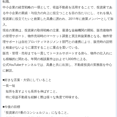
転職。
中小企業の経営戦略の一環として、収益不動産を活用することで、投資家であ
る中小企業の業績・与信力の向上に役立つことを目の当たりにし、それを個人
投資家に役立てたいと創業した高桑に誘われ、2011年に創業メンバーとして加
入。
現在の業務は、投資家の取得戦略の立案、最適な金融機関の開拓、販売後物件
の管理サポート、物件売却時のマーケット調査と買主斡旋業務となる。物件管
理サポートは自社プロパティマネジメント部門との連携により、販売時の説明
と相違がないように運営することに重点を置いている。
販売・管理・売却までを一貫してトータルサポートする傍ら、物件の仕入れに
も積極的に関わる。年間の相談案件はおよそ1,000件に上る。
公式YouTubeチャンネルでは、高桑と共に出演し、不動産投資の実務面を中心
に解説。
■好きな言葉・大切にしていること
一長一短
短所を直すよりも長所を伸ばすこと。
特に収益不動産を紐解く際は様々な角度で吟味する。
■今後の目標
「投資家の1番のコンシェルジュ」になること。