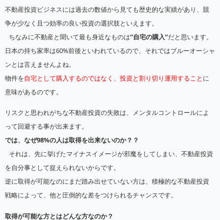
不動産投資ビジネスには過去の数値から見ても歴史的な実績があり、競
争が少なく且つ効率の良い投資の選択肢といえます。
ちなみに不動産と聞いて最も身近なものは
”自宅の購入”
だと思います。
日本の持ち家率は60%前後といわれているので、それではブルーオーシャ
ンとは言えませんよね。
物件を
自宅として購入するのではなく、投資と割り切り運用すること
に
意味があるのです。
リスクと思われがちな不動産投資の失敗は、メンタルコントロールによ
って回避する事が出来ます。
では、なぜ98%の人は取得を出来ないのか？？
それは、先に挙げたマイナスイメージが邪魔をしてしまい、不動産投資
を自分事として捉えられないからです。
逆に取得が可能なのにまだ踏み出せていない方は、積極的な不動産投資
戦略によって、他と圧倒的な差をつけられるチャンスです。
取得が可能な方とはどんな方なのか？