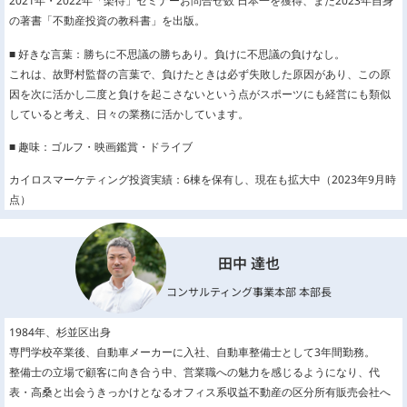
2021年・2022年「楽待」セミナーお問合せ数 日本一を獲得、また2023年自身
の著書「不動産投資の教科書」を出版。
■ 好きな言葉：勝ちに不思議の勝ちあり。負けに不思議の負けなし。
これは、故野村監督の言葉で、負けたときは必ず失敗した原因があり、この原
因を次に活かし二度と負けを起こさないという点がスポーツにも経営にも類似
していると考え、日々の業務に活かしています。
■ 趣味：ゴルフ・映画鑑賞・ドライブ
カイロスマーケティング投資実績：6棟を保有し、現在も拡大中（2023年9月時
点）
田中 達也
コンサルティング事業本部 本部長
1984年、杉並区出身
専門学校卒業後、自動車メーカーに入社、自動車整備士として3年間勤務。
整備士の立場で顧客に向き合う中、営業職への魅力を感じるようになり、代
表・高桑と出会うきっかけとなるオフィス系収益不動産の区分所有販売会社へ