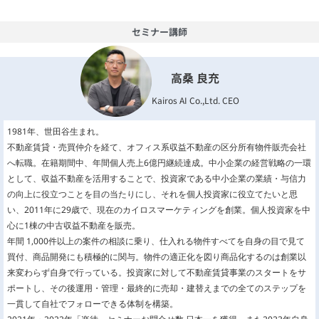
セミナー講師
高桑 良充
Kairos AI Co.,Ltd. CEO
1981年、世田谷生まれ。
不動産賃貸・売買仲介を経て、オフィス系収益不動産の区分所有物件販売会社
へ転職。在籍期間中、年間個人売上6億円継続達成。中小企業の経営戦略の一環
として、収益不動産を活用することで、投資家である中小企業の業績・与信力
の向上に役立つことを目の当たりにし、それを個人投資家に役立てたいと思
い、2011年に29歳で、現在のカイロスマーケティングを創業。個人投資家を中
心に1棟の中古収益不動産を販売。
年間 1,000件以上の案件の相談に乗り、仕入れる物件すべてを自身の目で見て
買付、商品開発にも積極的に関与。物件の適正化を図り商品化するのは創業以
来変わらず自身で行っている。投資家に対して不動産賃貸事業のスタートをサ
ポートし、その後運用・管理・最終的に売却・建替えまでの全てのステップを
一貫して自社でフォローできる体制を構築。