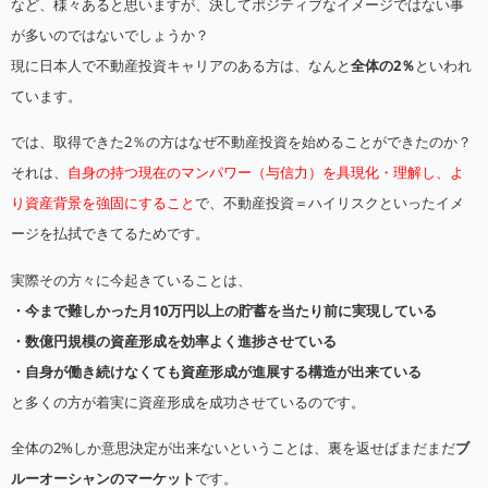
など、様々あると思いますが、決してポジティブなイメージではない事
が多いのではないでしょうか？
現に日本人で不動産投資キャリアのある方は、なんと
全体の2％
といわれ
ています。
では、取得できた2％の方はなぜ不動産投資を始めることができたのか？
それは、
自身の持つ現在のマンパワー（与信力）を具現化・理解し、よ
り資産背景を強固にすること
で、不動産投資＝ハイリスクといったイメ
ージを払拭できてるためです。
実際その方々に今起きていることは、
・今まで難しかった月10万円以上の貯蓄を当たり前に実現している
・数億円規模の資産形成を効率よく進捗させている
・自身が働き続けなくても資産形成が進展する構造が出来ている
と多くの方が着実に資産形成を成功させているのです。
全体の2%しか意思決定が出来ないということは、裏を返せばまだまだ
ブ
ルーオーシャンのマーケット
です。