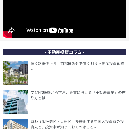
- 不動産投資コラム -
続く路線価上昇 – 首都圏郊外を賢く狙う不動産投資戦略
–
フジHD騒動から学ぶ、企業における「不動産事業」の在
り方とは
買われる板橋区・大田区 – 多様化する中国人投資家の投
資先と、投資家が知っておくべきこと –