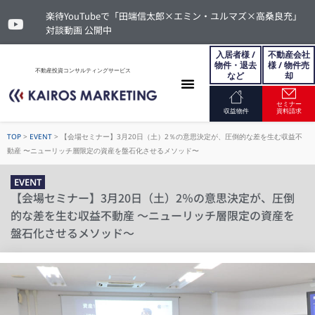
楽待YouTubeで「田端信太郎×エミン・ユルマズ×高桑良充」
対談動画 公開中
入居者様 /
不動産会社
物件・退去
様 / 物件売
不動産投資コンサルティングサービス
など
却
セミナー
お問い合わせ
収益物件
資料請求
TOP
>
EVENT
>
【会場セミナー】3月20日（土）2％の意思決定が、圧倒的な差を生む収益不
動産 〜ニューリッチ層限定の資産を盤石化させるメソッド〜
EVENT
【会場セミナー】3月20日（土）2％の意思決定が、圧倒
的な差を生む収益不動産 〜ニューリッチ層限定の資産を
盤石化させるメソッド〜