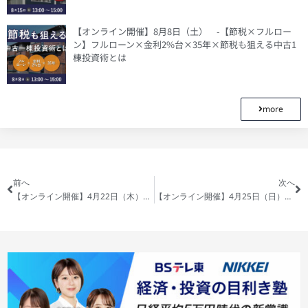
【オンライン開催】8月8日（土） -【節税×フルロー
ン】フルローン×金利2%台×35年×節税も狙える中古1
棟投資術とは
more
前へ
次へ
【オンライン開催】4月22日（木）2％の意思決定が、圧倒的な差を生む収益不動産 〜ニューリッチ層限定の資産を盤石化させるメソッド〜
【オンライン開催】4月25日（日）新築マンション投資のからくり教えます！〜忘れられた投資家の利益〜