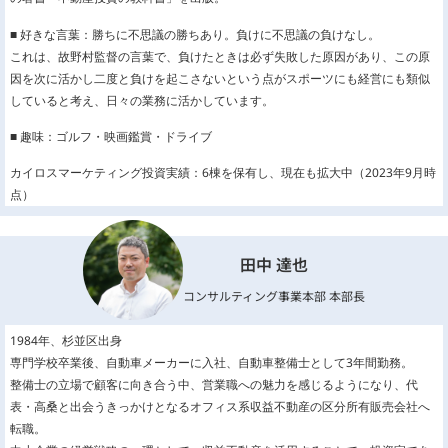
■ 好きな言葉：勝ちに不思議の勝ちあり。負けに不思議の負けなし。
これは、故野村監督の言葉で、負けたときは必ず失敗した原因があり、この原
因を次に活かし二度と負けを起こさないという点がスポーツにも経営にも類似
していると考え、日々の業務に活かしています。
■ 趣味：ゴルフ・映画鑑賞・ドライブ
カイロスマーケティング投資実績：6棟を保有し、現在も拡大中（2023年9月時
点）
田中 達也
コンサルティング事業本部 本部長
1984年、杉並区出身
専門学校卒業後、自動車メーカーに入社、自動車整備士として3年間勤務。
整備士の立場で顧客に向き合う中、営業職への魅力を感じるようになり、代
表・高桑と出会うきっかけとなるオフィス系収益不動産の区分所有販売会社へ
転職。