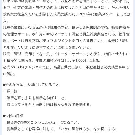
中小企業の経営戦略の一環として、収益不動産を活用することで、投資家であ
る中小企業の業績・与信力の向上に役立つことを目の当たりにし、それを個人
投資家に役立てたいと創業した高桑に誘われ、2011年に創業メンバーとして加
入。
現在の業務は、投資家の取得戦略の立案、最適な金融機関の開拓、販売後物件
の管理サポート、物件売却時のマーケット調査と買主斡旋業務となる。物件管
理サポートは自社プロパティマネジメント部門との連携により、販売時の説明
と相違がないように運営することに重点を置いている。
販売・管理・売却までを一貫してトータルサポートする傍ら、物件の仕入れに
も積極的に関わる。年間の相談案件はおよそ1,000件に上る。
公式YouTubeチャンネルでは、高桑と共に出演し、不動産投資の実務面を中心
に解説。
■好きな言葉・大切にしていること
一長一短
短所を直すよりも長所を伸ばすこと。
特に収益不動産を紐解く際は様々な角度で吟味する。
■今後の目標
「投資家の1番のコンシェルジュ」になること。
営業職としてお客様に対して、「いかに気付けるか」を大切にする。