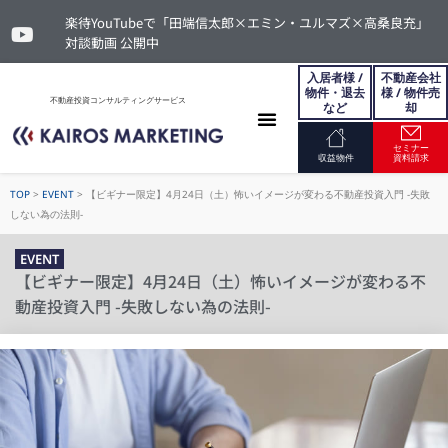
楽待YouTubeで「田端信太郎×エミン・ユルマズ×高桑良充」
対談動画 公開中
入居者様 /
不動産会社
物件・退去
様 / 物件売
不動産投資コンサルティングサービス
など
却
セミナー
お問い合わせ
収益物件
資料請求
TOP
>
EVENT
>
【ビギナー限定】4月24日（土）怖いイメージが変わる不動産投資入門 -失敗
しない為の法則-
EVENT
【ビギナー限定】4月24日（土）怖いイメージが変わる不
動産投資入門 -失敗しない為の法則-