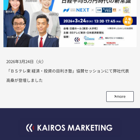
2026年3月24日（火）
「ＢＳテレ東 経済・投資の目利き塾」協賛セッションにて弊社代表
高桑が登壇しました
more