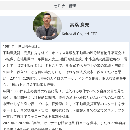
セミナー講師
高桑 良充
Kairos AI Co.,Ltd. CEO
1981年、世田谷生まれ。
不動産賃貸・売買仲介を経て、オフィス系収益不動産の区分所有物件販売会社
へ転職。在籍期間中、年間個人売上6億円継続達成。中小企業の経営戦略の一環
として、収益不動産を活用することで、投資家である中小企業の業績・与信力
の向上に役立つことを目の当たりにし、それを個人投資家に役立てたいと思
い、2011年に29歳で、現在のカイロスマーケティングを創業。個人投資家を中
心に1棟の中古収益不動産を販売。
年間 1,000件以上の案件の相談に乗り、仕入れる物件すべてを自身の目で見て
買付、商品開発にも積極的に関与。物件の適正化を図り商品化するのは創業以
来変わらず自身で行っている。投資家に対して不動産賃貸事業のスタートをサ
ポートし、その後運用・管理・最終的に売却・建替えまでの全てのステップを
一貫して自社でフォローできる体制を構築。
2021年・2022年「楽待」セミナーお問合せ数 日本一を獲得、また2023年自身
の著書「不動産投資の教科書」を出版。