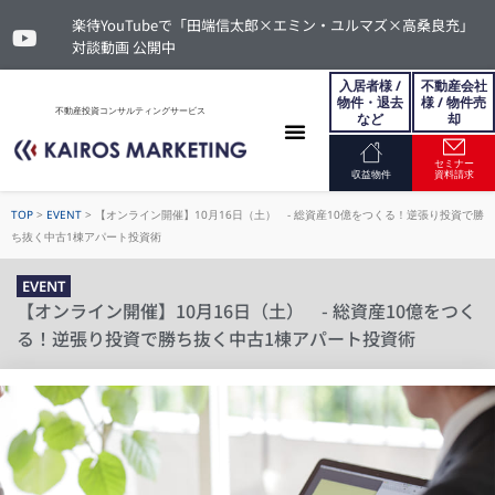
楽待YouTubeで「田端信太郎×エミン・ユルマズ×高桑良充」
対談動画 公開中
入居者様 /
不動産会社
物件・退去
様 / 物件売
不動産投資コンサルティングサービス
など
却
セミナー
お問い合わせ
収益物件
資料請求
TOP
>
EVENT
>
【オンライン開催】10月16日（土） - 総資産10億をつくる！逆張り投資で勝
ち抜く中古1棟アパート投資術
EVENT
【オンライン開催】10月16日（土） - 総資産10億をつく
る！逆張り投資で勝ち抜く中古1棟アパート投資術