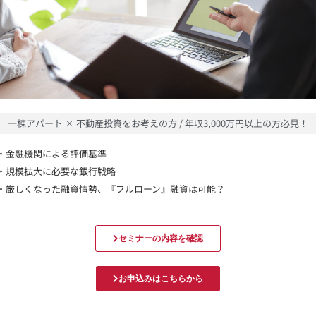
一棟アパート × 不動産投資をお考えの方 / 年収3,000万円以上の方必見！
・金融機関による評価基準
・規模拡大に必要な銀行戦略
・厳しくなった融資情勢、『フルローン』融資は可能？
セミナーの内容を確認
お申込みはこちらから