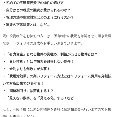
・初めての不動産投資での物件の選び方
・自分はどの程度の融資が受けられるのか？
・管理方法や空室対策はどのように行うのか？
・家賃の下落対策とは、など…
既に投資物件をお持ちの方には、所有物件の状況を確認させて頂き最適
なポートフォリオの形成をお手伝いさせて頂きます。
・「有力資産」となる物件の見極め、利益が出せる物件とは？
・「良い積算」とは与信力を毀損しない物件！
・「金利よりも年数」が大事！
・「費用対効果」の高いリフォーム方法とは？リフォーム費用を分割払
いで対応出来てCFを守る！
・「期待利回り」は変化する！？
・「見えない数字」を「見える化」する！など…
セミナー終了後には未公開物件を資料に個別相談会も行いますのでお気
軽にお声掛けください。