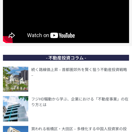
- 不動産投資コラム -
続く路線価上昇 – 首都圏郊外を賢く狙う不動産投資戦略
–
フジHD騒動から学ぶ、企業における「不動産事業」の在
り方とは
買われる板橋区・大田区 – 多様化する中国人投資家の投