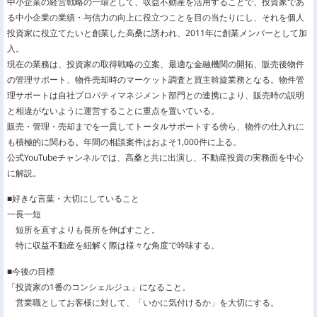
中小企業の経営戦略の一環として、収益不動産を活用することで、投資家であ
る中小企業の業績・与信力の向上に役立つことを目の当たりにし、それを個人
投資家に役立てたいと創業した高桑に誘われ、2011年に創業メンバーとして加
入。
現在の業務は、投資家の取得戦略の立案、最適な金融機関の開拓、販売後物件
の管理サポート、物件売却時のマーケット調査と買主斡旋業務となる。物件管
理サポートは自社プロパティマネジメント部門との連携により、販売時の説明
と相違がないように運営することに重点を置いている。
販売・管理・売却までを一貫してトータルサポートする傍ら、物件の仕入れに
も積極的に関わる。年間の相談案件はおよそ1,000件に上る。
公式YouTubeチャンネルでは、高桑と共に出演し、不動産投資の実務面を中心
に解説。
■好きな言葉・大切にしていること
一長一短
短所を直すよりも長所を伸ばすこと。
特に収益不動産を紐解く際は様々な角度で吟味する。
■今後の目標
「投資家の1番のコンシェルジュ」になること。
営業職としてお客様に対して、「いかに気付けるか」を大切にする。