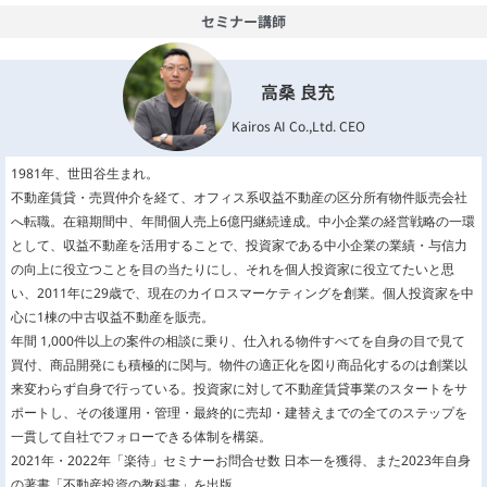
セミナー講師
高桑 良充
Kairos AI Co.,Ltd. CEO
1981年、世田谷生まれ。
不動産賃貸・売買仲介を経て、オフィス系収益不動産の区分所有物件販売会社
へ転職。在籍期間中、年間個人売上6億円継続達成。中小企業の経営戦略の一環
として、収益不動産を活用することで、投資家である中小企業の業績・与信力
の向上に役立つことを目の当たりにし、それを個人投資家に役立てたいと思
い、2011年に29歳で、現在のカイロスマーケティングを創業。個人投資家を中
心に1棟の中古収益不動産を販売。
年間 1,000件以上の案件の相談に乗り、仕入れる物件すべてを自身の目で見て
買付、商品開発にも積極的に関与。物件の適正化を図り商品化するのは創業以
来変わらず自身で行っている。投資家に対して不動産賃貸事業のスタートをサ
ポートし、その後運用・管理・最終的に売却・建替えまでの全てのステップを
一貫して自社でフォローできる体制を構築。
2021年・2022年「楽待」セミナーお問合せ数 日本一を獲得、また2023年自身
の著書「不動産投資の教科書」を出版。