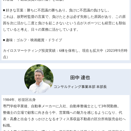
■ 好きな言葉：勝ちに不思議の勝ちあり。負けに不思議の負けなし。
これは、故野村監督の言葉で、負けたときは必ず失敗した原因があり、この原
因を次に活かし二度と負けを起こさないという点がスポーツにも経営にも類似
していると考え、日々の業務に活かしています。
■ 趣味：ゴルフ・映画鑑賞・ドライブ
カイロスマーケティング投資実績：6棟を保有し、現在も拡大中（2023年9月時
点）
田中 達也
コンサルティング事業本部 本部長
1984年、杉並区出身
専門学校卒業後、自動車メーカーに入社、自動車整備士として3年間勤務。
整備士の立場で顧客に向き合う中、営業職への魅力を感じるようになり、代
表・高桑と出会うきっかけとなるオフィス系収益不動産の区分所有販売会社へ
転職。