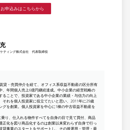
お申込みはこちらから
良充
ケティング株式会社 代表取締役
動産賃貸・売買仲介を経て、オフィス系収益不動産の区分所有
中、年間個人売上6億円継続達成。中小企業の経営戦略の
することで、投資家である中小企業の業績・与信力の向上
それを個人投資家に役立てたいと思い、2011年に29歳
ングを創業。個人投資家を中心に1棟の中古収益不動産を
相談に乗り、仕入れる物件すべてを自身の目で見て買付、商品
適正化を図り商品化するのは創業以来変わらず自身で行っ
賃貸事業のスタートをサポートし、その後運用・管理・最