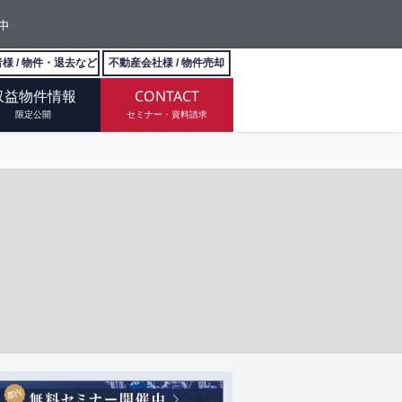
中
様 / 物件・退去など
不動産会社様 / 物件売却
収益物件情報
CONTACT
限定公開
セミナー・資料請求