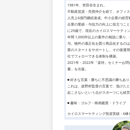
1981年、世田谷生まれ。
不動産賃貸・売買仲介を経て、オフィス
人売上6億円継続達成。中小企業の経営
企業の業績・与信力の向上に役立つこと
に29歳で、現在のカイロスマーケティ
年間 1,000件以上の案件の相談に乗
与。物件の適正化を図り商品化するのは
業のスタートをサポートし、その後運用
社でフォローできる体制を構築。
2021年・2022年「楽待」セミナーお
書」を出版。
■ 好きな言葉：勝ちに不思議の勝ちあ
これは、故野村監督の言葉で、負けたと
起こさないという点がスポーツにも経営
■ 趣味：ゴルフ・映画鑑賞・ドライブ
カイロスマーケティング投資実績：6棟を