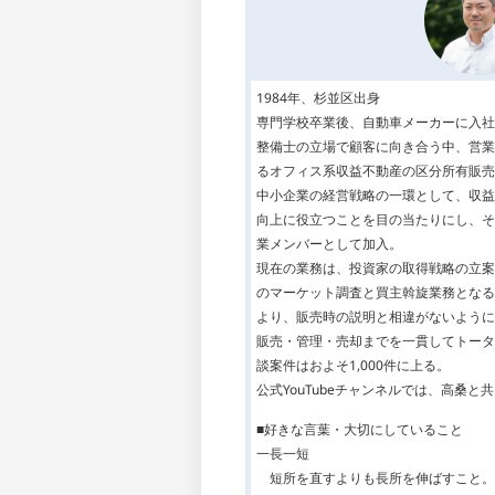
1984年、杉並区出身
専門学校卒業後、自動車メーカーに入社
整備士の立場で顧客に向き合う中、営業
るオフィス系収益不動産の区分所有販売
中小企業の経営戦略の一環として、収益
向上に役立つことを目の当たりにし、そ
業メンバーとして加入。
現在の業務は、投資家の取得戦略の立案
のマーケット調査と買主斡旋業務となる
より、販売時の説明と相違がないように
販売・管理・売却までを一貫してトータ
談案件はおよそ1,000件に上る。
公式YouTubeチャンネルでは、高桑
■好きな言葉・大切にしていること
一長一短
短所を直すよりも長所を伸ばすこと。