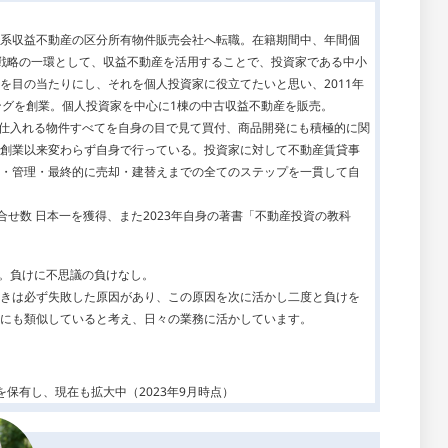
系収益不動産の区分所有物件販売会社へ転職。在籍期間中、年間個
戦略の一環として、収益不動産を活用することで、投資家である中小
を目の当たりにし、それを個人投資家に役立てたいと思い、2011年
ングを創業。個人投資家を中心に1棟の中古収益不動産を販売。
り、仕入れる物件すべてを自身の目で見て買付、商品開発にも積極的に関
創業以来変わらず自身で行っている。投資家に対して不動産賃貸事
・管理・最終的に売却・建替えまでの全てのステップを一貫して自
問合せ数 日本一を獲得、また2023年自身の著書「不動産投資の教科
り。負けに不思議の負けなし。
きは必ず失敗した原因があり、この原因を次に活かし二度と負けを
にも類似していると考え、日々の業務に活かしています。
保有し、現在も拡大中（2023年9月時点）