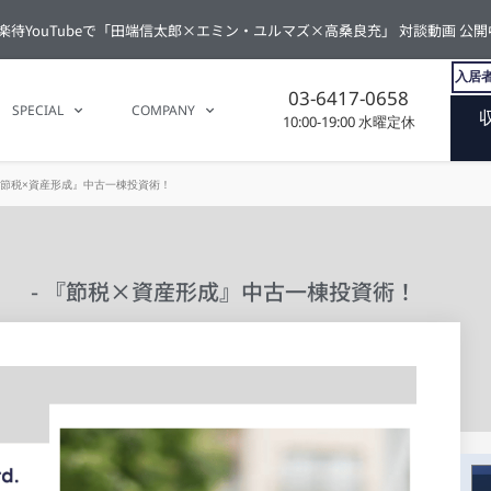
楽待YouTubeで「田端信太郎×エミン・ユルマズ×高桑良充」 対談動画 公開
入居者
03-6417-0658
SPECIAL
COMPANY
10:00-19:00 水曜定休
 『節税×資産形成』中古一棟投資術！
） - 『節税×資産形成』中古一棟投資術！