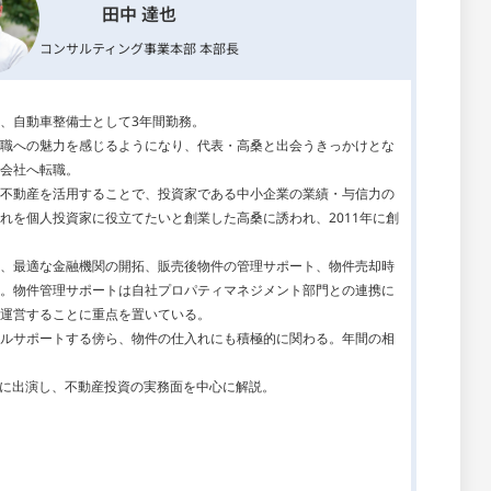
田中 達也
コンサルティング事業本部 本部長
、自動車整備士として3年間勤務。
職への魅力を感じるようになり、代表・高桑と出会うきっかけとな
会社へ転職。
不動産を活用することで、投資家である中小企業の業績・与信力の
れを個人投資家に役立てたいと創業した高桑に誘われ、2011年に創
、最適な金融機関の開拓、販売後物件の管理サポート、物件売却時
。物件管理サポートは自社プロパティマネジメント部門との連携に
運営することに重点を置いている。
ルサポートする傍ら、物件の仕入れにも積極的に関わる。年間の相
と共に出演し、不動産投資の実務面を中心に解説。