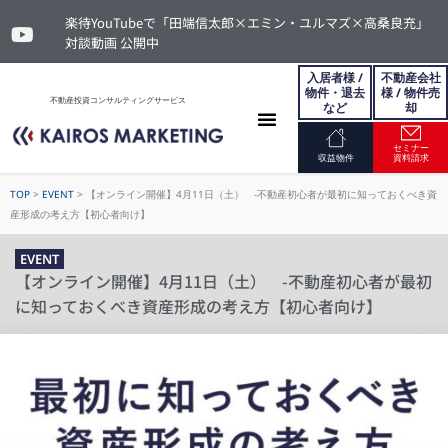
楽待YouTubeで「田端信太郎×エミン・ユルマズ×高桑良充」
対談動画 公開中
入居者様 /
不動産会社
物件・退去
様 / 物件売
不動産投資コンサルティングサービス
など
却
セミナー
お問い合わせ
収益物件
資料請求
TOP
>
EVENT
>
【オンライン開催】4月11日（土） -不動産初心者が最初に知っておくべき資
産形成の考え方【初心者向け】
EVENT
【オンライン開催】4月11日（土） -不動産初心者が最初
に知っておくべき資産形成の考え方【初心者向け】