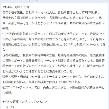
1984年、杉並区出身
専門学校卒業後、自動車メーカーに入社、自動車整備士として3年間勤務。
整備士の立場で顧客に向き合う中、営業職への魅力を感じるようになり、代
表・高桑と出会うきっかけとなるオフィス系収益不動産の区分所有販売会社へ
転職。
中小企業の経営戦略の一環として、収益不動産を活用することで、投資家であ
る中小企業の業績・与信力の向上に役立つことを目の当たりにし、それを個人
投資家に役立てたいと創業した高桑に誘われ、2011年に創業メンバーとして加
入。
現在の業務は、投資家の取得戦略の立案、最適な金融機関の開拓、販売後物件
の管理サポート、物件売却時のマーケット調査と買主斡旋業務となる。物件管
理サポートは自社プロパティマネジメント部門との連携により、販売時の説明
と相違がないように運営することに重点を置いている。
販売・管理・売却までを一貫してトータルサポートする傍ら、物件の仕入れに
も積極的に関わる。年間の相談案件はおよそ1,000件に上る。
公式YouTubeチャンネルでは、高桑と共に出演し、不動産投資の実務面を中心
に解説。
■好きな言葉・大切にしていること
一長一短