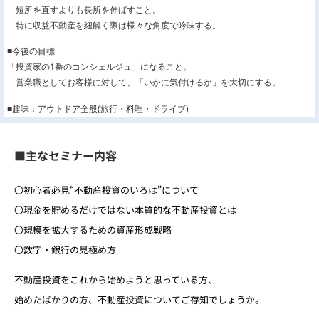
短所を直すよりも長所を伸ばすこと。
特に収益不動産を紐解く際は様々な角度で吟味する。
■今後の目標
「投資家の1番のコンシェルジュ」になること。
営業職としてお客様に対して、「いかに気付けるか」を大切にする。
■趣味：アウトドア全般(旅行・料理・ドライブ)
■主なセミナー内容
〇
初心者必見
“不動産投資のいろは”について
〇現金を貯めるだけではない
本質的
な不動産投資とは
〇規模を拡大するための
資産形成戦略
〇数字・銀行の
見極め方
不動産投資をこれから始めようと思っている方、
始めたばかりの方、不動産投資についてご存知でしょうか。