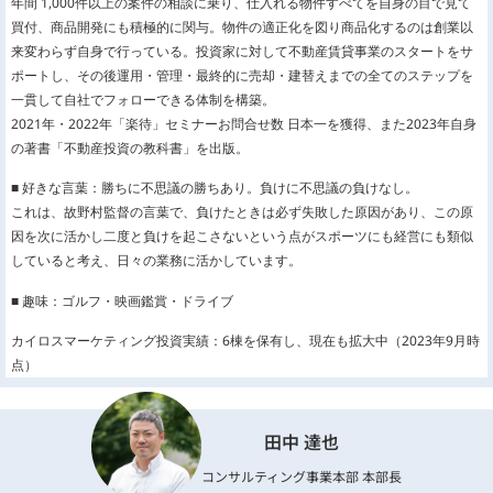
年間 1,000件以上の案件の相談に乗り、仕入れる物件すべてを自身の目で見て
買付、商品開発にも積極的に関与。物件の適正化を図り商品化するのは創業以
来変わらず自身で行っている。投資家に対して不動産賃貸事業のスタートをサ
ポートし、その後運用・管理・最終的に売却・建替えまでの全てのステップを
一貫して自社でフォローできる体制を構築。
2021年・2022年「楽待」セミナーお問合せ数 日本一を獲得、また2023年自身
の著書「不動産投資の教科書」を出版。
■ 好きな言葉：勝ちに不思議の勝ちあり。負けに不思議の負けなし。
これは、故野村監督の言葉で、負けたときは必ず失敗した原因があり、この原
因を次に活かし二度と負けを起こさないという点がスポーツにも経営にも類似
していると考え、日々の業務に活かしています。
■ 趣味：ゴルフ・映画鑑賞・ドライブ
カイロスマーケティング投資実績：6棟を保有し、現在も拡大中（2023年9月時
点）
田中 達也
コンサルティング事業本部 本部長