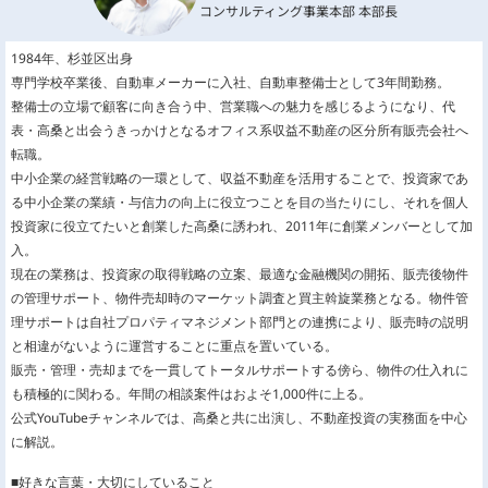
コンサルティング事業本部 本部長
1984年、杉並区出身
専門学校卒業後、自動車メーカーに入社、自動車整備士として3年間勤務。
整備士の立場で顧客に向き合う中、営業職への魅力を感じるようになり、代
表・高桑と出会うきっかけとなるオフィス系収益不動産の区分所有販売会社へ
転職。
中小企業の経営戦略の一環として、収益不動産を活用することで、投資家であ
る中小企業の業績・与信力の向上に役立つことを目の当たりにし、それを個人
投資家に役立てたいと創業した高桑に誘われ、2011年に創業メンバーとして加
入。
現在の業務は、投資家の取得戦略の立案、最適な金融機関の開拓、販売後物件
の管理サポート、物件売却時のマーケット調査と買主斡旋業務となる。物件管
理サポートは自社プロパティマネジメント部門との連携により、販売時の説明
と相違がないように運営することに重点を置いている。
販売・管理・売却までを一貫してトータルサポートする傍ら、物件の仕入れに
も積極的に関わる。年間の相談案件はおよそ1,000件に上る。
公式YouTubeチャンネルでは、高桑と共に出演し、不動産投資の実務面を中心
に解説。
■好きな言葉・大切にしていること