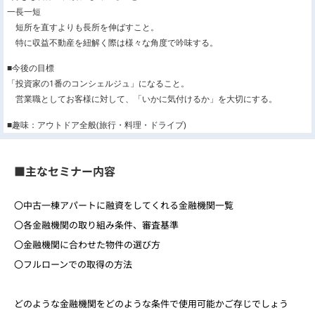
一長一短
短所を直すよりも長所を伸ばすこと。
特に収益不動産を紐解く際は様々な角度で吟味する。
■今後の目標
「投資家の1番のコンシェルジュ」になること。
営業職としてお客様に対して、「いかに気付けるか」を大切にする。
■趣味：アウトドア全般(旅行・料理・ドライブ)
■主なセミナー内容
〇中古一棟アパートに融資をしてくれる
金融機関一覧
〇各金融機関の
取り組み条件、審査基準
〇金融機関に合わせた
物件の選び方
〇
フルローン
での取得の方法
どのような金融機関をどのような条件で使用可能かご存じでしょう