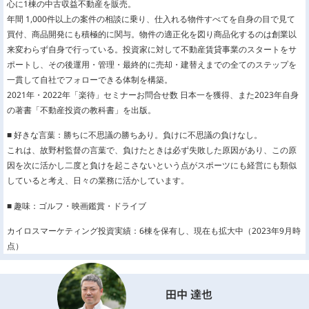
心に1棟の中古収益不動産を販売。
年間 1,000件以上の案件の相談に乗り、仕入れる物件すべてを自身の目で見て
買付、商品開発にも積極的に関与。物件の適正化を図り商品化するのは創業以
来変わらず自身で行っている。投資家に対して不動産賃貸事業のスタートをサ
ポートし、その後運用・管理・最終的に売却・建替えまでの全てのステップを
一貫して自社でフォローできる体制を構築。
2021年・2022年「楽待」セミナーお問合せ数 日本一を獲得、また2023年自身
の著書「不動産投資の教科書」を出版。
■ 好きな言葉：勝ちに不思議の勝ちあり。負けに不思議の負けなし。
これは、故野村監督の言葉で、負けたときは必ず失敗した原因があり、この原
因を次に活かし二度と負けを起こさないという点がスポーツにも経営にも類似
していると考え、日々の業務に活かしています。
■ 趣味：ゴルフ・映画鑑賞・ドライブ
カイロスマーケティング投資実績：6棟を保有し、現在も拡大中（2023年9月時
点）
田中 達也