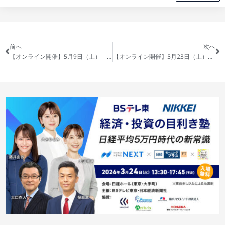
前へ
次へ
【オンライン開催】5月9日（土） -【節税×フルローン】フルローン×金利2%台×35年も狙える節税対策方法解説
【オンライン開催】5月23日（土） -なぜ富裕層は節税目的で不動産を買うべきなのか【節税×資産形成】