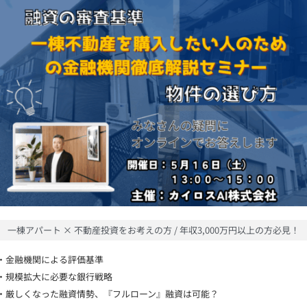
一棟アパート × 不動産投資をお考えの方 / 年収3,000万円以上の方必見！
・金融機関による評価基準
・規模拡大に必要な銀行戦略
・厳しくなった融資情勢、『フルローン』融資は可能？