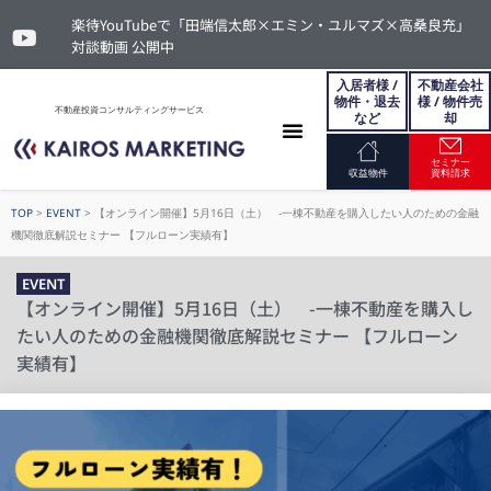
楽待YouTubeで「田端信太郎×エミン・ユルマズ×高桑良充」
対談動画 公開中
入居者様 /
不動産会社
物件・退去
様 / 物件売
不動産投資コンサルティングサービス
など
却
セミナー
お問い合わせ
収益物件
資料請求
TOP
>
EVENT
>
【オンライン開催】5月16日（土） -一棟不動産を購入したい人のための金融
機関徹底解説セミナー 【フルローン実績有】
EVENT
【オンライン開催】5月16日（土） -一棟不動産を購入し
たい人のための金融機関徹底解説セミナー 【フルローン
実績有】