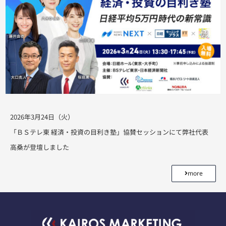
2026年3月24日（火）
「ＢＳテレ東 経済・投資の目利き塾」協賛セッションにて弊社代表
高桑が登壇しました
more