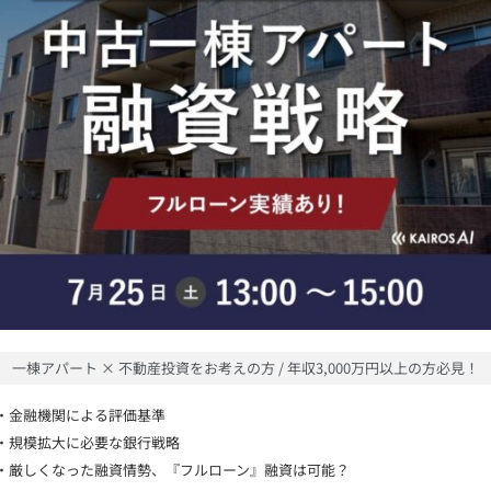
一棟アパート × 不動産投資をお考えの方 / 年収3,000万円以上の方必見！
・金融機関による評価基準
・規模拡大に必要な銀行戦略
・厳しくなった融資情勢、『フルローン』融資は可能？