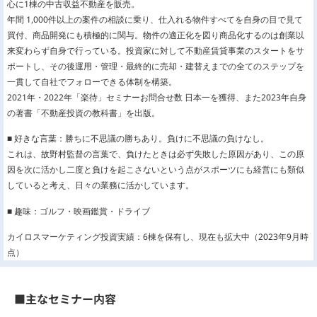
心に1棟の中古収益不動産を販売。
年間 1,000件以上の案件の相談に乗り、仕入れる物件すべてを自身の目で見て
買付、商品開発にも積極的に関与。物件の適正化を図り商品化するのは創業以
来変わらず自身で行っている。投資家に対して不動産賃貸事業のスタートをサ
ポートし、その後運用・管理・最終的に売却・建替えまでの全てのステップを
一貫して自社でフォローできる体制を構築。
2021年・2022年「楽待」セミナーお問合せ数 日本一を獲得、また2023年自身
の著書「不動産投資の教科書」を出版。
■ 好きな言葉：勝ちに不思議の勝ちあり。負けに不思議の負けなし。
これは、故野村監督の言葉で、負けたときは必ず失敗した原因があり、この原
因を次に活かし二度と負けを起こさないという点がスポーツにも経営にも類似
していると考え、日々の業務に活かしています。
■ 趣味：ゴルフ・映画鑑賞・ドライブ
カイロスマーケティング投資実績：6棟を保有し、現在も拡大中（2023年9月時
点）
■主なセミナー内容