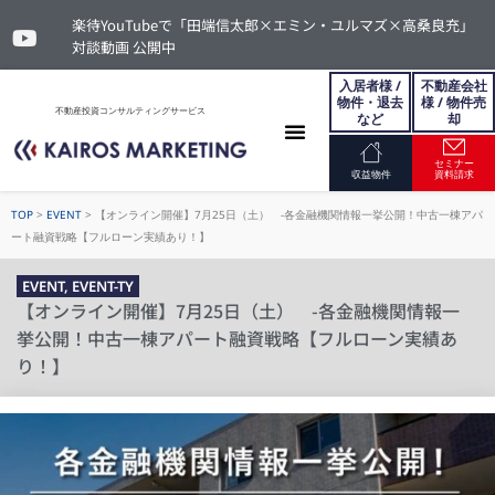
楽待YouTubeで「田端信太郎×エミン・ユルマズ×高桑良充」
対談動画 公開中
入居者様 /
不動産会社
物件・退去
様 / 物件売
不動産投資コンサルティングサービス
など
却
セミナー
お問い合わせ
収益物件
資料請求
TOP
>
EVENT
>
【オンライン開催】7月25日（土） -各金融機関情報一挙公開！中古一棟アパ
ート融資戦略【フルローン実績あり！】
EVENT
,
EVENT-TY
【オンライン開催】7月25日（土） -各金融機関情報一
挙公開！中古一棟アパート融資戦略【フルローン実績あ
り！】