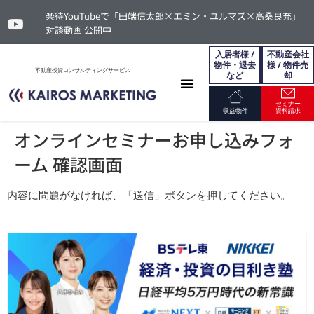
楽待YouTubeで「田端信太郎×エミン・ユルマズ×高桑良充」
対談動画 公開中
入居者様 /
不動産会社
物件・退去
様 / 物件売
不動産投資コンサルティングサービス
など
却
セミナー
お問い合わせ
収益物件
資料請求
オンラインセミナーお申し込みフォ
ーム 確認画面
内容に問題がなければ、「送信」ボタンを押してください。