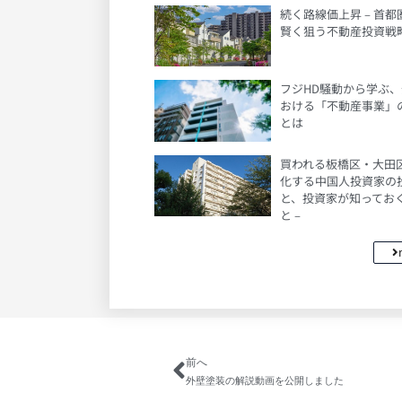
続く路線価上昇 – 首
賢く狙う不動産投資戦略
フジHD騒動から学ぶ
おける「不動産事業」
とは
買われる板橋区・大田区 
化する中国人投資家の
と、投資家が知ってお
と –
前へ
外壁塗装の解説動画を公開しました