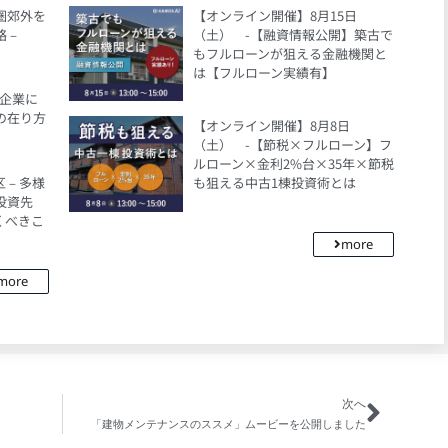
都圏郊外を
【オンライン開催】8月15日
 –
（土） -【融資情報公開】築古で
もフルローンが狙える金融機関と
は【フルローン実績有】
、企業に
の在り方
【オンライン開催】8月8日
（土） -【節税×フルローン】フ
ルローン×金利2%台×35年×節税
– 多様
も狙える中古1棟投資術とは
投資先
くべきこ
more
more
次へ
「建物メンテナンスのススメ」ムービーを公開しました