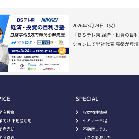
2026年3月24日（火）
「ＢＳテレ東 経済・投資の目
ションにて弊社代表 高桑が登
VICE
SPECIAL
動産投資
収益物件情報
業向け 不動産活用
セミナー日程
動産売却
不動産コラム
動産管理
リスク低減した