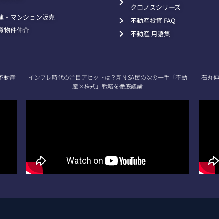
クロノスシリーズ
建・マンション販売
不動産投資 FAQ
貸物件仲介
不動産 用語集
不動産
インフレ時代の注目アセットは？新NISA民の次の一手「不動
石丸伸
産×株式」戦略を徹底議論