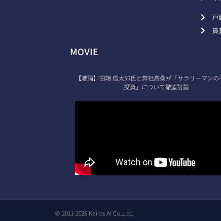
戸
賃
MOVIE
【激論】田端 信太郎氏と弊社高桑が「サラリーマンの
投資」について徹底討論
© 2011-2026 Kairos AI Co.,Ltd.