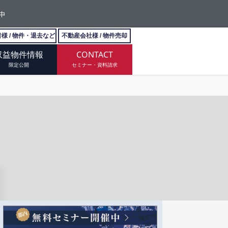
中
様 / 物件・退去など
不動産会社様 / 物件売却
収益物件情報
CONTACT
限定公開
セミナー・資料請求