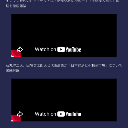
インフレ時代の注目アセットは？新NISA民の次の一手「不動産×株式」戦
略を徹底議論
石丸伸二氏、田端信太郎氏と代表高桑が「日本経済と不動産市場」について
徹底討論