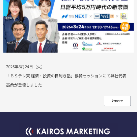
2026年3月24日（火）
「ＢＳテレ東 経済・投資の目利き塾」協賛セッションにて弊社代表
高桑が登壇しました
more