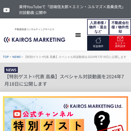
楽待YouTubeで「田端信太郎×エミン・ユルマズ×高桑良充」
対談動画 公開中
入居者様 /
不動産会社
物件・退去
様 / 物件売
不動産投資コンサルティングサービス
など
却
セミナー
お問い合わせ
収益物件
資料請求
TOP
>
NEWS
>
【特別ゲスト☓代表 高桑】スペシャル対談動画を2024年7月18日に公開します
NEWS
【特別ゲスト☓代表 高桑】スペシャル対談動画を2024年7
月18日に公開します