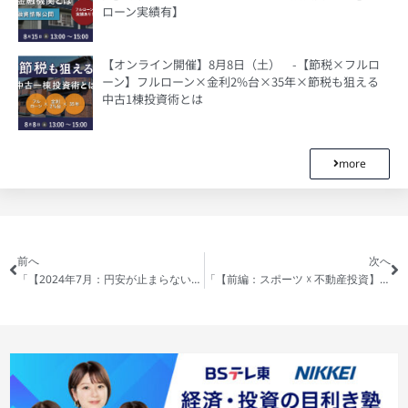
ローン実績有】
【オンライン開催】8月8日（土） -【節税×フルロ
ーン】フルローン×金利2%台×35年×節税も狙える
中古1棟投資術とは
more
前へ
次へ
「【2024年7月：円安が止まらない】海外投資家から見た日本の不動産市場の評価」を公開しました
「【前編：スポーツ ☓ 不動産投資】元プロ野球選手 桧山進次郎氏と対談！スポーツと不動産投資の4つの共通点」を公開しました