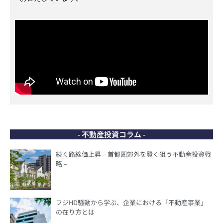
- 不動産投資コラム -
続く路線価上昇 – 首都圏郊外を賢く狙う不動産投資戦
略 –
フジHD騒動から学ぶ、企業における「不動産事業」
の在り方とは