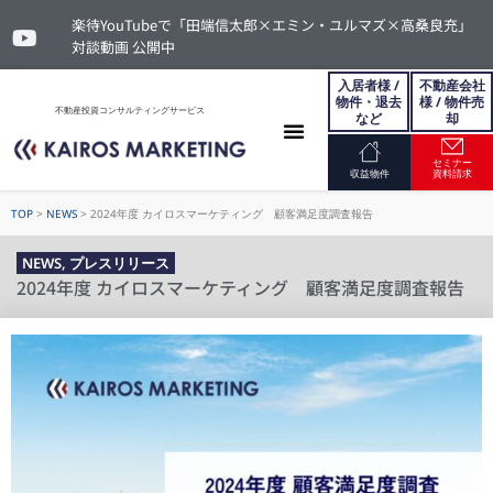
楽待YouTubeで「田端信太郎×エミン・ユルマズ×高桑良充」
対談動画 公開中
入居者様 /
不動産会社
物件・退去
様 / 物件売
不動産投資コンサルティングサービス
など
却
セミナー
お問い合わせ
収益物件
資料請求
TOP
>
NEWS
>
2024年度 カイロスマーケティング 顧客満足度調査報告
NEWS
,
プレスリリース
2024年度 カイロスマーケティング 顧客満足度調査報告