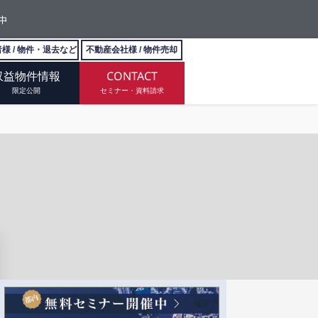
中
様 / 物件・退去など
不動産会社様 / 物件売却
収益物件情報
CONTACT
限定公開
セミナー・資料請求