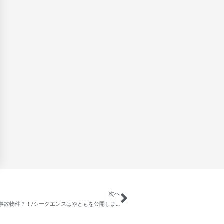
次へ
【タワマンで起きた実話】レンタルルー厶は事故物件？！/シークエンスはやともを公開しました