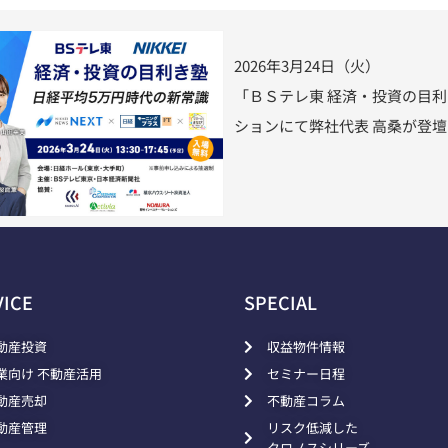
2026年3月24日（火）
「ＢＳテレ東 経済・投資の目
ションにて弊社代表 高桑が登
VICE
SPECIAL
動産投資
収益物件情報
業向け 不動産活用
セミナー日程
動産売却
不動産コラム
動産管理
リスク低減した
クロノスシリーズ