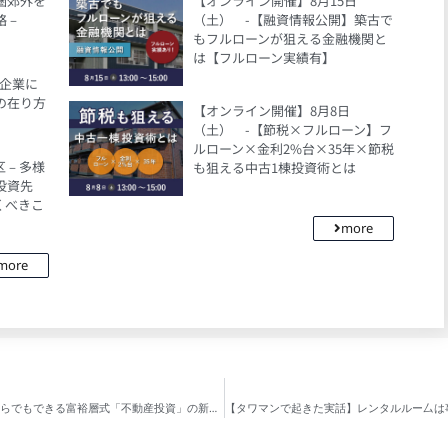
都圏郊外を
【オンライン開催】8月15日
 –
（土） -【融資情報公開】築古で
もフルローンが狙える金融機関と
は【フルローン実績有】
、企業に
の在り方
【オンライン開催】8月8日
（土） -【節税×フルローン】フ
ルローン×金利2%台×35年×節税
– 多様
も狙える中古1棟投資術とは
投資先
くべきこ
more
more
書籍出版のお知らせ 第二弾 - 年収700万円からでもできる富裕層式「不動産投資」の新セオリー