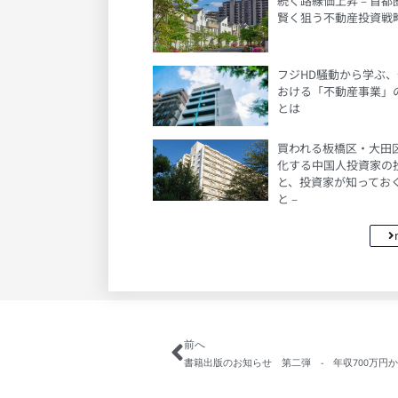
続く路線価上昇 – 首
賢く狙う不動産投資戦略
フジHD騒動から学ぶ
おける「不動産事業」
とは
買われる板橋区・大田区 
化する中国人投資家の
と、投資家が知ってお
と –
前へ