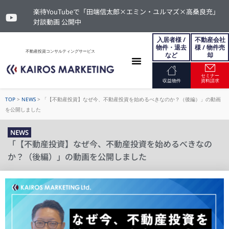
楽待YouTubeで「田端信太郎×エミン・ユルマズ×高桑良充」
対談動画 公開中
入居者様 /
不動産会社
物件・退去
様 / 物件売
不動産投資コンサルティングサービス
など
却
セミナー
お問い合わせ
収益物件
資料請求
TOP
>
NEWS
>
「【不動産投資】なぜ今、不動産投資を始めるべきなのか？（後編）」の動画
を公開しました
NEWS
「【不動産投資】なぜ今、不動産投資を始めるべきなの
か？（後編）」の動画を公開しました