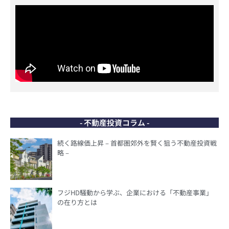
- 不動産投資コラム -
続く路線価上昇 – 首都圏郊外を賢く狙う不動産投資戦
略 –
フジHD騒動から学ぶ、企業における「不動産事業」
の在り方とは