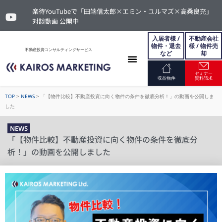
楽待YouTubeで「田端信太郎×エミン・ユルマズ×高桑良充」
対談動画 公開中
入居者様 /
不動産会社
物件・退去
様 / 物件売
不動産投資コンサルティングサービス
など
却
セミナー
お問い合わせ
収益物件
資料請求
TOP
>
NEWS
>
「【物件比較】不動産投資に向く物件の条件を徹底分析！」の動画を公開しま
した
NEWS
「【物件比較】不動産投資に向く物件の条件を徹底分
析！」の動画を公開しました