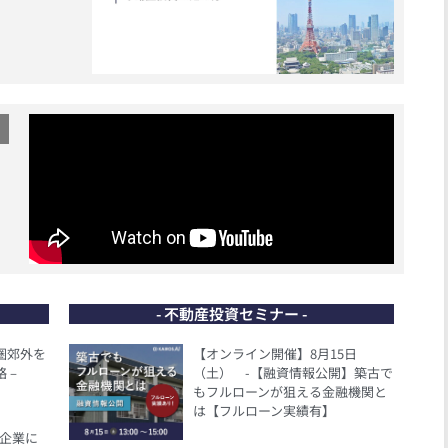
- 不動産投資セミナー -
都圏郊外を
【オンライン開催】8月15日
 –
（土） -【融資情報公開】築古で
もフルローンが狙える金融機関と
は【フルローン実績有】
、企業に