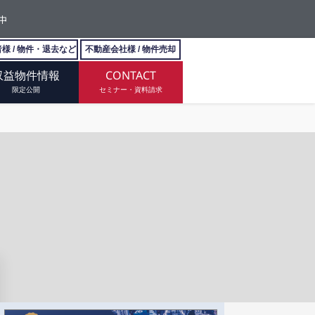
中
様 / 物件・退去など
不動産会社様 / 物件売却
収益物件情報
CONTACT
限定公開
セミナー・資料請求