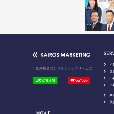
SER
不
不動産投資コンサルティングサービス
企
不
友だち追加
YouTube
不
戸
賃
MOVIE