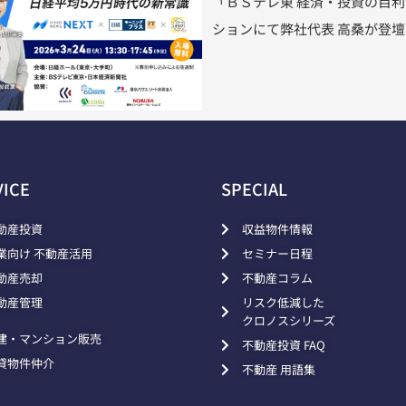
「ＢＳテレ東 経済・投資の目
ションにて弊社代表 高桑が登
VICE
SPECIAL
動産投資
収益物件情報
業向け 不動産活用
セミナー日程
動産売却
不動産コラム
動産管理
リスク低減した
クロノスシリーズ
建・マンション販売
不動産投資 FAQ
貸物件仲介
不動産 用語集