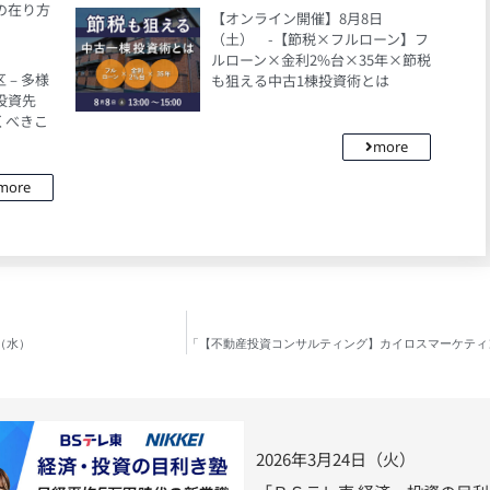
の在り方
【オンライン開催】8月8日
（土） -【節税×フルローン】フ
ルローン×金利2%台×35年×節税
– 多様
も狙える中古1棟投資術とは
投資先
くべきこ
more
more
（水）
2026年3月24日（火）