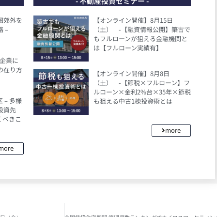
- 不動産投資セミナー -
都圏郊外を
【オンライン開催】8月15日
 –
（土） -【融資情報公開】築古で
もフルローンが狙える金融機関と
は【フルローン実績有】
、企業に
の在り方
【オンライン開催】8月8日
（土） -【節税×フルローン】フ
ルローン×金利2%台×35年×節税
– 多様
も狙える中古1棟投資術とは
投資先
くべきこ
more
more