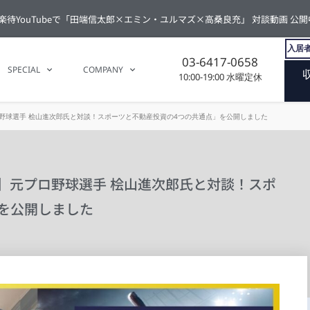
楽待YouTubeで「田端信太郎×エミン・ユルマズ×高桑良充」 対談動画 公開
入居者
03-6417-0658
SPECIAL
COMPANY
10:00-19:00 水曜定休
ロ野球選手 桧山進次郎氏と対談！スポーツと不動産投資の4つの共通点」を公開しました
資】元プロ野球選手 桧山進次郎氏と対談！スポ
を公開しました