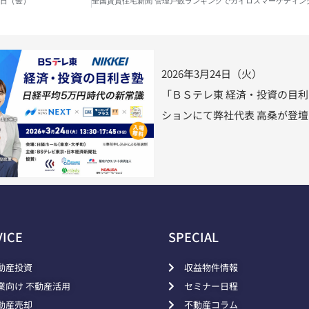
6日（金）
2026年3月24日（火）
「ＢＳテレ東 経済・投資の目
ションにて弊社代表 高桑が登
VICE
SPECIAL
動産投資
収益物件情報
業向け 不動産活用
セミナー日程
動産売却
不動産コラム