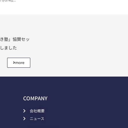
全国賃貸住宅新聞 管理戸数ランキングでカイロスマーケティングが314位にて掲載されました
利き塾」協賛セッ
壇しました
more
COMPANY
会社概要
ニュース