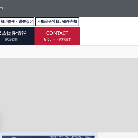
中
様 / 物件・退去など
不動産会社様 / 物件売却
収益物件情報
CONTACT
限定公開
セミナー・資料請求