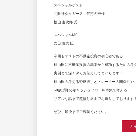
スペシャルゲスト
元阪神タイガース「代打の神様」
桧山 進次郎 氏
スペシャルMC
吉田 貴志 氏
今回もゲストの不動産投資の初心者である
桧山氏に不動産投資の基本から成功するための考
実例まで深く深くお伝えしてまいります！
桧山氏の考える野球選手とトレーナーの関係性や
60歳以降のキャッシュフローを本気で考える、
リアルな話まで超盛り沢山でお送りしております
ぜひ、最後までご視聴ください。
チ