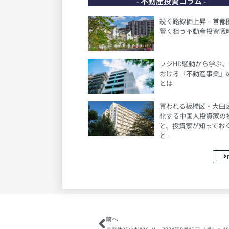
- 不動産投資コラム -
続く路線価上昇 – 首
賢く狙う不動産投資戦略
フジHD騒動から学ぶ
おける「不動産事業」
とは
買われる板橋区・大田区 
化する中国人投資家の
と、投資家が知ってお
と –
前へ