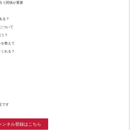
し合う関係が重要
ある？
ーについて
思う？
みを教えて
てくれる？
予定です
ャンネル登録はこちら