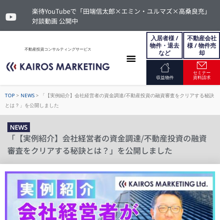
楽待YouTubeで「田端信太郎×エミン・ユルマズ×高桑良充」
対談動画 公開中
入居者様 /
不動産会社
物件・退去
様 / 物件売
不動産投資コンサルティングサービス
など
却
セミナー
お問い合わせ
収益物件
資料請求
TOP
>
NEWS
>
「【実例紹介】会社経営者の資金調達/不動産投資の融資審査をクリアする秘訣
とは？」を公開しました
NEWS
「【実例紹介】会社経営者の資金調達/不動産投資の融資
審査をクリアする秘訣とは？」を公開しました