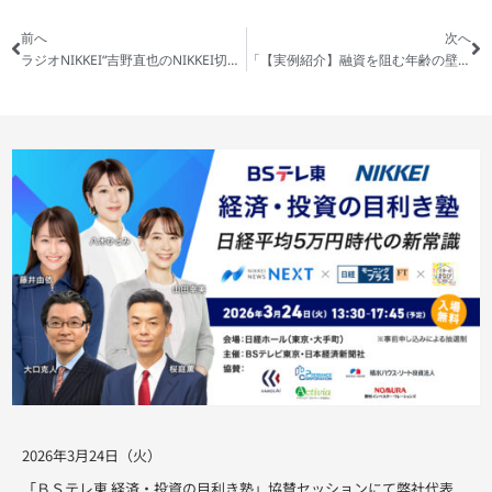
前へ
次へ
ラジオNIKKEI“吉野直也のNIKKEI切り抜きニュース”に代表 高桑がゲスト出演します
「【実例紹介】融資を阻む年齢の壁！融資審査を突破するための条件/不動産投資」を公開しました
2026年3月24日（火）
「ＢＳテレ東 経済・投資の目利き塾」協賛セッションにて弊社代表