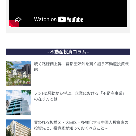
- 不動産投資コラム -
続く路線価上昇 – 首都圏郊外を賢く狙う不動産投資戦
略 –
フジHD騒動から学ぶ、企業における「不動産事業」
の在り方とは
買われる板橋区・大田区 – 多様化する中国人投資家の
投資先と、投資家が知っておくべきこと –