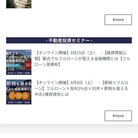
more
- 不動産投資セミナー -
【オンライン開催】8月15日（土） -【融資情報公
開】築古でもフルローンが狙える金融機関とは【フル
ローン実績有】
【オンライン開催】8月8日（土） -【節税×フルロ
ーン】フルローン×金利2%台×35年×節税も狙える
中古1棟投資術とは
more