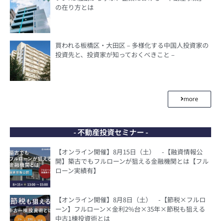
の在り方とは
買われる板橋区・大田区 – 多様化する中国人投資家の
投資先と、投資家が知っておくべきこと –
more
- 不動産投資セミナー -
【オンライン開催】8月15日（土） -【融資情報公
開】築古でもフルローンが狙える金融機関とは【フル
ローン実績有】
【オンライン開催】8月8日（土） -【節税×フルロ
ーン】フルローン×金利2%台×35年×節税も狙える
中古1棟投資術とは