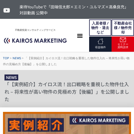
楽待YouTubeで「田端信太郎×エミン・ユルマズ×高桑良充」
対談動画 公開中
入居者様 /
不動産会社
物件・退去
様 / 物件売
不動産投資コンサルティングサービス
など
却
セミナー
お問い合わせ
収益物件
資料請求
TOP
>
NEWS
>
「【実例紹介】カイロス流！出口戦略を重視した物件仕入れ – 将来性が高い物
件の見極め方【後編】」を公開しました
NEWS
「【実例紹介】カイロス流！出口戦略を重視した物件仕入
れ – 将来性が高い物件の見極め方【後編】」を公開しまし
た