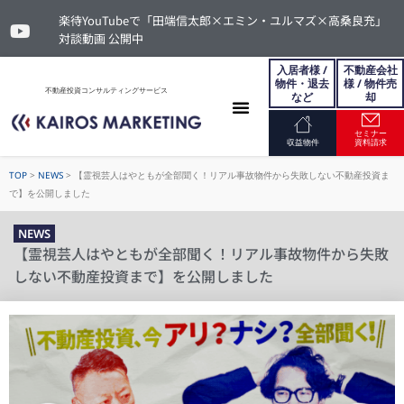
楽待YouTubeで「田端信太郎×エミン・ユルマズ×高桑良充」
対談動画 公開中
入居者様 /
不動産会社
物件・退去
様 / 物件売
不動産投資コンサルティングサービス
など
却
セミナー
お問い合わせ
収益物件
資料請求
TOP
>
NEWS
>
【霊視芸人はやともが全部聞く！リアル事故物件から失敗しない不動産投資ま
で】を公開しました
NEWS
【霊視芸人はやともが全部聞く！リアル事故物件から失敗
しない不動産投資まで】を公開しました