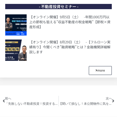
- 不動産投資セミナー -
【オンライン開催】9月5日（土） -年間1000万円以
上の節税も狙える”収益不動産の税金戦略”【節税×資
産形成】
【オンライン開催】8月29日（土） -【フルローン実
績有り】今聞くべき”融資戦略”とは？金融機関詳細解
説します
more
前へ
次へ
「失敗しない不動産投資！投資するなら今どこ？〜埼玉エリア編〜/狙え川越！狙えインバウンド需要で家賃収入！」を公開しました
【聞いて損なし！未公開物件に気をつけろ！不動産のプロが教える賃貸＆マイホームの選び方、将来資産残すならタワマンよりボロ家！！】を公開しました