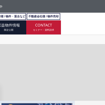
中
様 / 物件・退去など
不動産会社様 / 物件売却
収益物件情報
CONTACT
限定公開
セミナー・資料請求