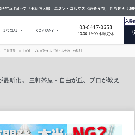
楽待YouTubeで「田端信太郎×エミン・ユルマズ×高桑良充」 対談動画 公開
入居者
03-6417-0658
SPECIAL
COMPANY
10:00-19:00 水曜定休
化。 三軒茶屋・自由が丘、プロが教える「勝てる土地」の法則。
が最新化。 三軒茶屋・自由が丘、プロが教え