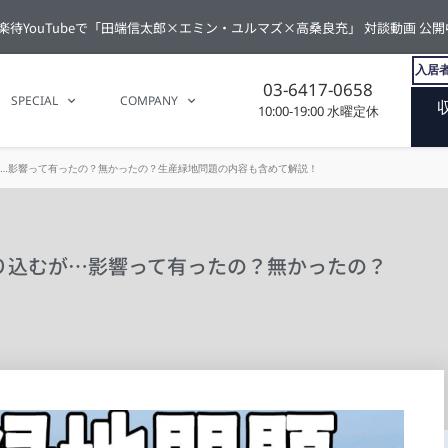
楽待YouTubeで「田端信太郎×エミン・ユルマズ×高桑良充」 対談動画 公開
入居者
03-6417-0658
SPECIAL
COMPANY
10:00-19:00 水曜定休
が…影響って有ったの？無かったの？生産緑地問題の内容も含めて解説！
切り込むが…影響って有ったの？無かったの？
！