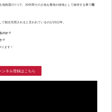
た土地制度の1つで、30年間その土地を農地や緑地として維持する事で
税
して順次売買されると言われているのが2022年。
るのか？
か？
参ります！
ャンネル登録はこちら