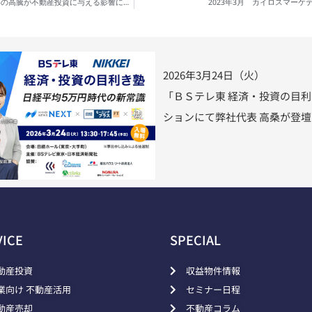
インフレに強い！？エネルギー価格や原材料価格の高騰が不動産投資に与える影響について解説していきます
2023年3月 カイロスマー
2026年3月24日（火）
「ＢＳテレ東 経済・投資の目
ションにて弊社代表 高桑が登
VICE
SPECIAL
動産投資
収益物件情報
業向け 不動産活用
セミナー日程
動産売却
不動産コラム