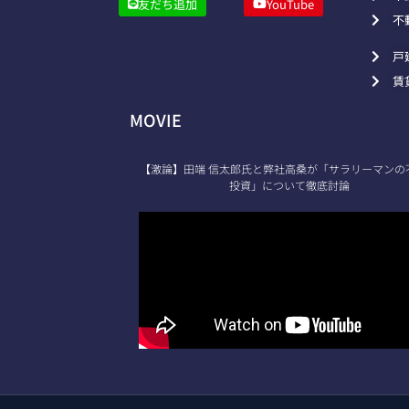
友だち追加
YouTube
不
戸
賃
MOVIE
【激論】田端 信太郎氏と弊社高桑が「サラリーマンの
投資」について徹底討論