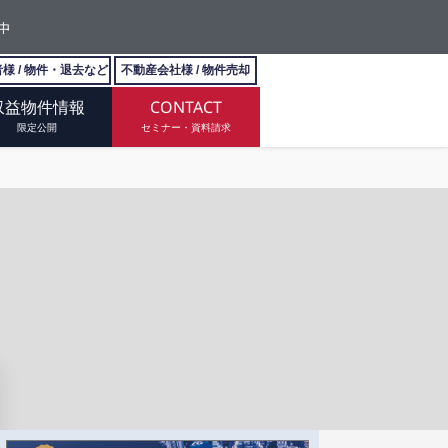
中
様 / 物件・退去など
不動産会社様 / 物件売却
収益物件情報
CONTACT
限定公開
セミナー・資料請求