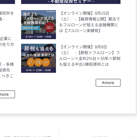
- 不動産投資セミナー -
都圏郊外を
【オンライン開催】8月15日
 –
（土） -【融資情報公開】築古で
もフルローンが狙える金融機関と
は【フルローン実績有】
、企業に
の在り方
【オンライン開催】8月8日
（土） -【節税×フルローン】フ
ルローン×金利2%台×35年×節税
– 多様
も狙える中古1棟投資術とは
投資先
くべきこ
more
more