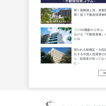
- 不動産投資コラム -
続く路線価上昇 – 首
賢く狙う不動産投資戦略
フジHD騒動から学ぶ
おける「不動産事業」
とは
買われる板橋区・大田区 
化する中国人投資家の
と、投資家が知ってお
と –
前へ