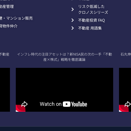
動産管理
リスク低減した
クロノスシリーズ
建・マンション販売
不動産投資 FAQ
貸物件仲介
不動産 用語集
不動産
インフレ時代の注目アセットは？新NISA民の次の一手「不動
石丸伸
産×株式」戦略を徹底議論