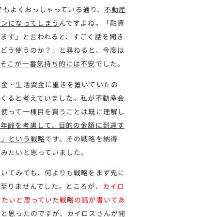
eでもよくおっしゃっている通り、
不動産
インになってしまう
んですよね。「融資
います」と言われると、すごく話を聞き
をどう使うのか？」と尋ねると、今度は
、そこが一番気持ち的には不安
でした。
資金・生活資金に重きを置いていたの
てくると考えていました。私が不動産会
を使って一棟目を買うことは既に理解し
や年齢を考慮して、目的の金額に到達す
か」という戦略
です。その戦略を納得
組みたいと思っていました。
聞いてみても、何よりも戦略をまず先に
く至りませんでした。ところが、
カイロ
りたいと思っていた戦略の話が書いてあ
いと思ったのですが、カイロスさんが開