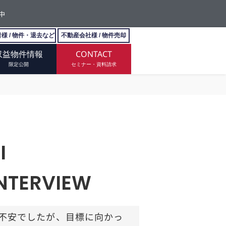
中
様 / 物件・退去など
不動産会社様 / 物件売却
収益物件情報
CONTACT
限定公開
セミナー・資料請求
I
NTERVIEW
不安でしたが、目標に向かっ