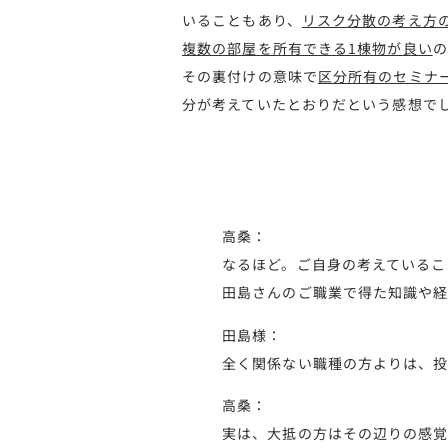
いることもあり、
リスク分散の考え方
複数の部屋を所有できる1棟物が良い
の
その裏付けの意味で
区分所有のセミナ
分が考えていたとおりだという感想で
高桑：
なるほど。ご自身の考えているこ
田島さんのご職業で得た知識や
田島様：
全く関係ない職種の方よりは、
高桑：
実は、大抵の方はその辺りの感