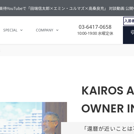
楽待YouTubeで「田端信太郎×エミン・ユルマズ×高桑良充」 対談動画 公開
入居者
03-6417-0658
SPECIAL
COMPANY
10:00-19:00 水曜定休
様
KAIROS A
OWNER I
「還暦が近いことは