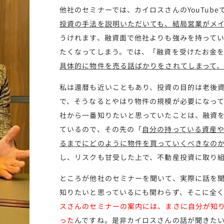
他社のセミナーでは、カイロスさんのYouTub
投資の手法を説明いただいても、結局営業がメ
うけれます、融資面で他社よりも強みを持って
たくなってしまう。では、「融資を受けたお金
具体的に物件を売る話ばかりをされてしまって
私は還暦も近いこともあり、投資の目的は老後
で、そうなるとやはり物件の規模が必要になっ
社から一番知りたいと思っていたことは、融資
ているので、その先の「
自分の持っている資産
るまでにどのように物件を買っていくべきなの
し、リスクも甘受した上で、不動産投資に取り
ところが他社のセミナーを聞いて、実際に話を
知りたいと思っているにも関わらず、そこに全
スさんのセミナーの案内には、まさに自分が知
った
んですね。是非カイロスさんの話が聞きた