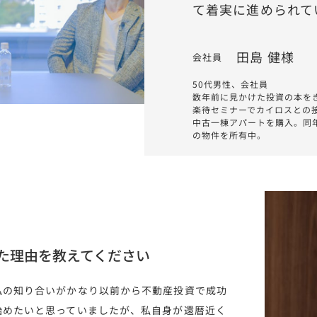
て着実に進められて
田島 健様
会社員
50代男性、会社員
数年前に見かけた投資の本を
楽待セミナーでカイロスとの接
中古一棟アパートを購入。同年
の物件を所有中。
た理由を教えてください
私の知り合いがかなり以前から不動産投資で成功
始めたいと思っていましたが、私自身が還暦近く