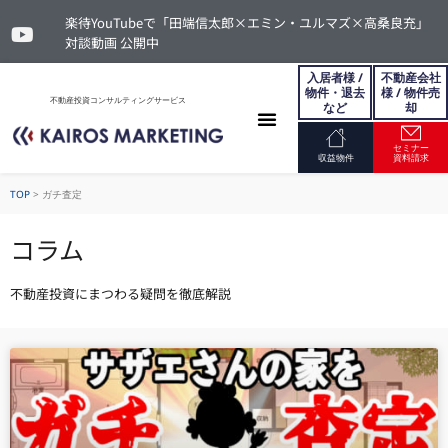
楽待YouTubeで「田端信太郎×エミン・ユルマズ×高桑良充」
対談動画 公開中
入居者様 /
不動産会社
物件・退去
様 / 物件売
不動産投資コンサルティングサービス
など
却
セミナー
お問い合わせ
収益物件
資料請求
TOP
>
ガチ査定
コラム
不動産投資にまつわる疑問を徹底解説