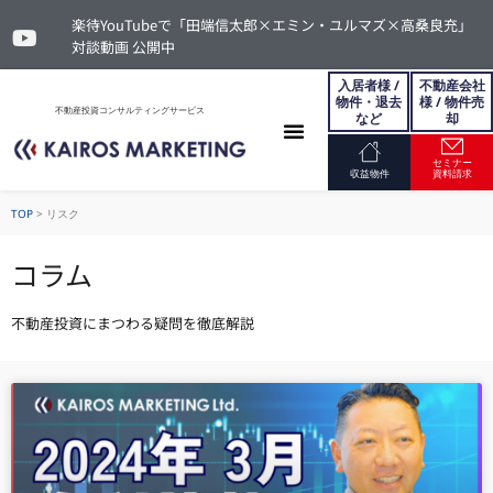
楽待YouTubeで「田端信太郎×エミン・ユルマズ×高桑良充」
対談動画 公開中
入居者様 /
不動産会社
物件・退去
様 / 物件売
不動産投資コンサルティングサービス
など
却
セミナー
お問い合わせ
収益物件
資料請求
TOP
>
リスク
コラム
不動産投資にまつわる疑問を徹底解説