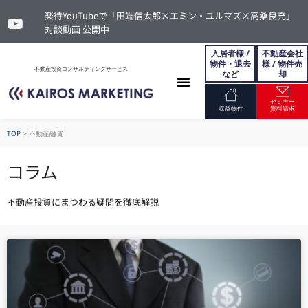
楽待YouTubeで「田端信太郎×エミン・ユルマズ×高桑良充」
対談動画 公開中
入居者様 /
不動産会社
物件・退去
様 / 物件売
不動産投資コンサルティングサービス
など
却
セミナー
お問い合わせ
収益物件
資料請求
TOP
>
不動産融資
コラム
不動産投資にまつわる疑問を徹底解説