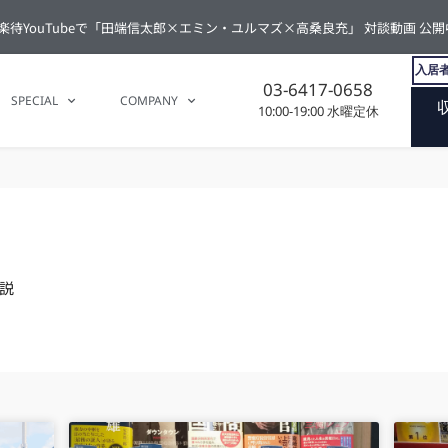
楽待YouTubeで「田端信太郎×エミン・ユルマズ×高桑良充」 対談動画 公開
入居者
03-6417-0658
SPECIAL
COMPANY
10:00-19:00 水曜定休
説