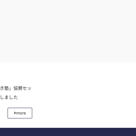
利き塾」協賛セッ
壇しました
more