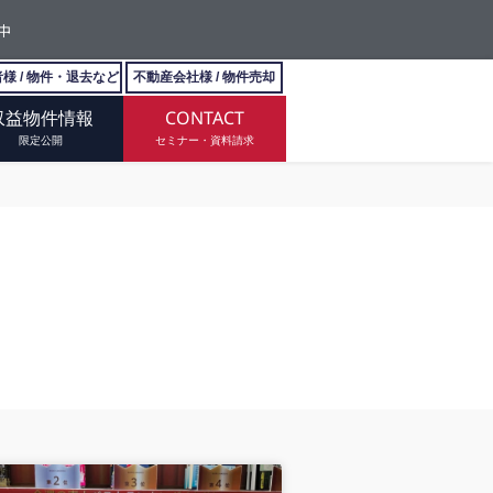
中
様 / 物件・退去など
不動産会社様 / 物件売却
収益物件情報
CONTACT
限定公開
セミナー・資料請求