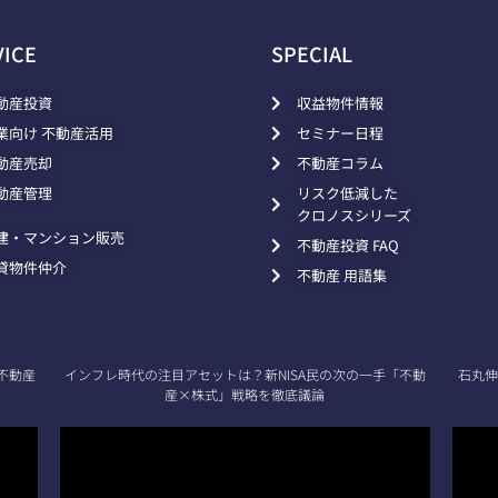
VICE
SPECIAL
動産投資
収益物件情報
業向け 不動産活用
セミナー日程
動産売却
不動産コラム
動産管理
リスク低減した
クロノスシリーズ
建・マンション販売
不動産投資 FAQ
貸物件仲介
不動産 用語集
不動産
インフレ時代の注目アセットは？新NISA民の次の一手「不動
石丸伸
産×株式」戦略を徹底議論