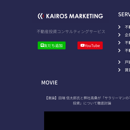
SER
不
不動産投資コンサルティングサービス
企
不
友だち追加
YouTube
不
戸
賃
MOVIE
【激論】田端 信太郎氏と弊社高桑が「サラリーマンの
投資」について徹底討論