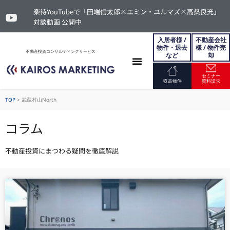
楽待YouTubeで「田端信太郎×エミン・ユルマズ×高桑良充」
対談動画 公開中
入居者様 /
不動産会社
物件・退去
様 / 物件売
不動産投資コンサルティングサービス
など
却
セミナー
お問い合わせ
収益物件
資料請求
TOP
>
武蔵村山North
コラム
不動産投資にまつわる疑問を徹底解説