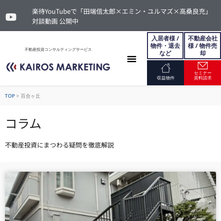
楽待YouTubeで「田端信太郎×エミン・ユルマズ×高桑良充」
対談動画 公開中
入居者様 /
不動産会社
物件・退去
様 / 物件売
不動産投資コンサルティングサービス
など
却
セミナー
お問い合わせ
収益物件
資料請求
TOP
>
百合ヶ丘
コラム
不動産投資にまつわる疑問を徹底解説