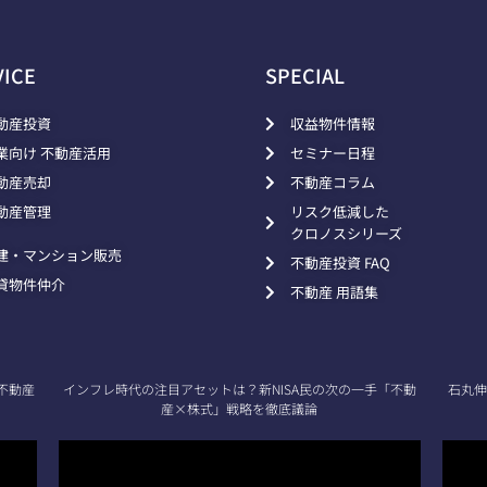
VICE
SPECIAL
動産投資
収益物件情報
業向け 不動産活用
セミナー日程
動産売却
不動産コラム
動産管理
リスク低減した
クロノスシリーズ
建・マンション販売
不動産投資 FAQ
貸物件仲介
不動産 用語集
不動産
インフレ時代の注目アセットは？新NISA民の次の一手「不動
石丸伸
産×株式」戦略を徹底議論