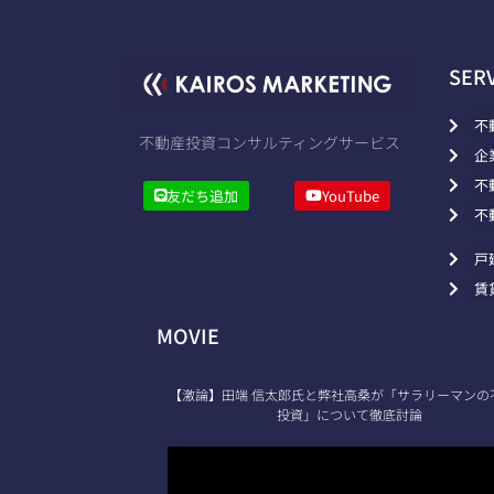
SER
不
不動産投資コンサルティングサービス
企
不
友だち追加
YouTube
不
戸
賃
MOVIE
【激論】田端 信太郎氏と弊社高桑が「サラリーマンの
投資」について徹底討論