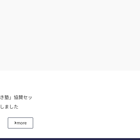
利き塾」協賛セッ
壇しました
more