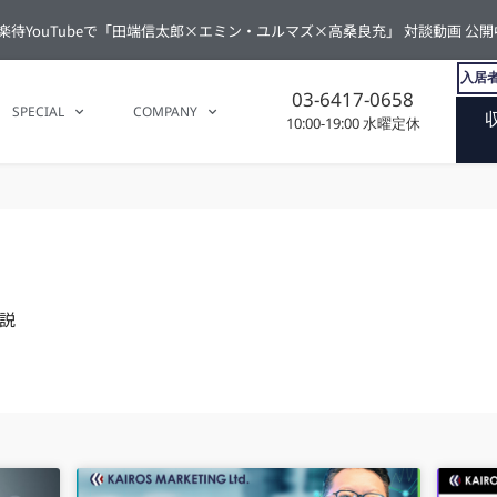
楽待YouTubeで「田端信太郎×エミン・ユルマズ×高桑良充」 対談動画 公開
入居者
03-6417-0658
SPECIAL
COMPANY
10:00-19:00 水曜定休
説