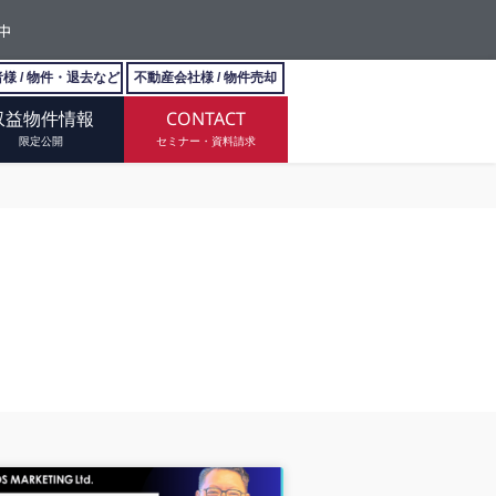
中
様 / 物件・退去など
不動産会社様 / 物件売却
収益物件情報
CONTACT
限定公開
セミナー・資料請求