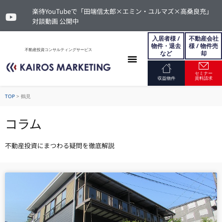
楽待YouTubeで「田端信太郎×エミン・ユルマズ×高桑良充」
対談動画 公開中
入居者様 /
不動産会社
物件・退去
様 / 物件売
不動産投資コンサルティングサービス
など
却
セミナー
お問い合わせ
収益物件
資料請求
TOP
>
鶴見
コラム
不動産投資にまつわる疑問を徹底解説