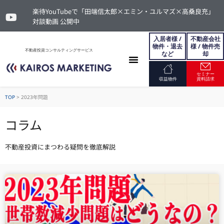
楽待YouTubeで「田端信太郎×エミン・ユルマズ×高桑良充」
対談動画 公開中
入居者様 /
不動産会社
物件・退去
様 / 物件売
不動産投資コンサルティングサービス
など
却
セミナー
お問い合わせ
収益物件
資料請求
TOP
>
2023年問題
コラム
不動産投資にまつわる疑問を徹底解説