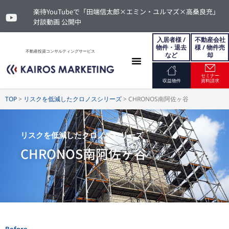
楽待YouTubeで「田端信太郎×エミン・ユルマズ×高桑良充」
対談動画 公開中
入居者様 /
不動産会社
物件・退去
様 / 物件売
不動産投資コンサルティングサービス
など
却
セミナー
お問い合わせ
収益物件
資料請求
TOP
>
リスクを低減したクロノスシリーズ
>
CHRONOS南阿佐ヶ谷
リスクを低減したクロノスシリーズ
CHRONOS南阿佐ヶ谷