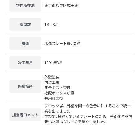
物件所在地
東京都杉並区成田東
部屋数
1R×8戸
構造
木造スレート葺2階建
竣工年月
1991年3月
外壁塗装
内装工事
修繕箇所
集合ポスト交換
宅配ボックス新設
共用灯交換
ブロック塀、外壁を同一の色合いにすることで統一
感を出しました。
担当者コメント
並びで2棟建っているアパートのため、差別化で落ち
着いた薄いグレーで塗装をしました。