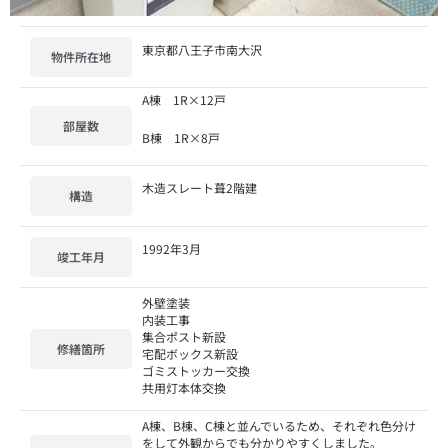
東京都八王子市南大沢
物件所在地
A棟 1R×12戸
部屋数
B棟 1R×8戸
木造スレート葺2階建
構造
1992年3月
竣工年月
外壁塗装
内装工事
集合ポスト新設
修繕箇所
宅配ボックス新設
ゴミストッカー交換
共用灯本体交換
A棟、B棟、C棟と並んでいるため、それぞれ色分け
をして外観からでも分かりやすくしました。