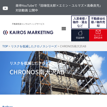
楽待YouTubeで「田端信太郎×エミン・ユルマズ×高桑良充」
対談動画 公開中
入居者様 /
不動産会社
物件・退去
様 / 物件売
不動産投資コンサルティングサービス
など
却
セミナー
お問い合わせ
収益物件
資料請求
TOP
>
リスクを低減したクロノスシリーズ
>
CHRONOS南大沢AB
リスクを低減したクロノスシリーズ
CHRONOS南大沢AB